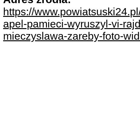
https://www.powiatsuski24.p
apel-pamieci-wyruszyl-vi-raj
mieczyslawa-zareby-foto-wid