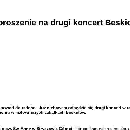
proszenie na drugi koncert Beski
ą powód do radości. Już niebawem odbędzie się
drugi koncert w 
mieniu w malowniczych zakątkach Beskidów.
le pw. Św. Anny w Stryszawie Górnej
, którego kameralna atmosfera 