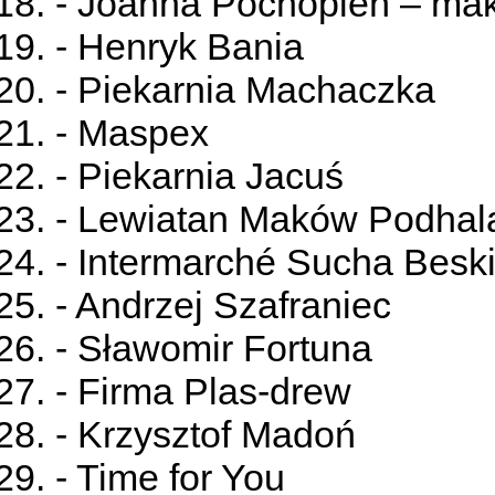
- Joanna Pochopień – makeu
- Henryk Bania
- Piekarnia Machaczka
- Maspex
- Piekarnia Jacuś
- Lewiatan Maków Podhal
- Intermarché Sucha Besk
- Andrzej Szafraniec
- Sławomir Fortuna
- Firma Plas-drew
- Krzysztof Madoń
- Time for You