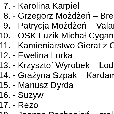
- Karolina Karpiel
- Grzegorz Możdżeń – Br
- Patrycja Możdżeń - Val
- OSK Luzik Michał Cygan
- Kamieniarstwo Gierat z 
- Ewelina Lurka
- Krzysztof Wyrobek – Lo
- Grażyna Szpak – Karda
- Mariusz Dyrda
- Sużyw
- Rezo