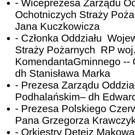
- Wiceprezesa Zarządu O
Ochotniczych Straży Poża
Jana Kuczkowicza
- Członka Oddziału Woje
Straży Pożarnych RP woj.
KomendantaGminnego -- 
dh Stanisława Marka
- Prezesa Zarządu Oddzi
Podhalańskim– dh Edwar
- Prezesa Polskiego Cze
Pana Grzegorza Krawczy
- Orkiestry Dętejz Makow