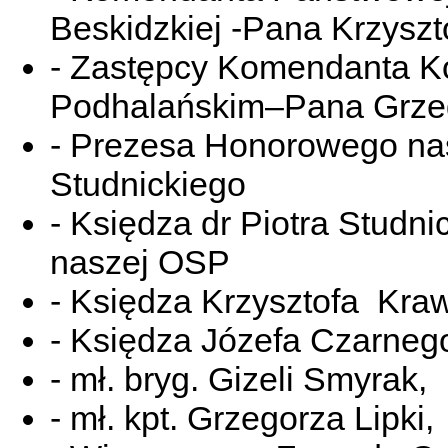
Beskidzkiej -Pana Krzysz
- Zastępcy Komendanta Ko
Podhalańskim–Pana Grze
- Prezesa Honorowego nas
Studnickiego
- Księdza dr Piotra Studn
naszej OSP
- Księdza Krzysztofa Kra
- Księdza Józefa Czarneg
- mł. bryg. Gizeli Smyrak,
- mł. kpt. Grzegorza Lipki,