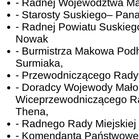
- Radnej Województwa Ma
- Starosty Suskiego– Pan
- Radnej Powiatu Suskieg
Nowak
- Burmistrza Makowa Pod
Surmiaka,
- Przewodniczącego Rady 
- Doradcy Wojewody Małop
Wiceprzewodniczącego Ra
Thena,
- Radnego Rady Miejskiej
- Komendanta Państwowej