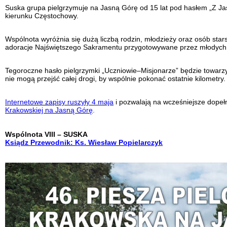
Suska grupa pielgrzymuje na Jasną Górę od 15 lat pod hasłem „Z Ja
kierunku Częstochowy.
Wspólnota wyróżnia się dużą liczbą rodzin, młodzieży oraz osób s
adoracje Najświętszego Sakramentu przygotowywane przez młodych 
Tegoroczne hasło pielgrzymki „Uczniowie–Misjonarze” będzie towarz
nie mogą przejść całej drogi, by wspólnie pokonać ostatnie kilometry.
Internetowe zapisy ruszyły 4 maja
i pozwalają na wcześniejsze dopeł
Krakowskiej na Jasną Górę
.
Wspólnota VIII – SUSKA
Ksiądz Przewodnik: Ks. Wiesław Popielarczyk