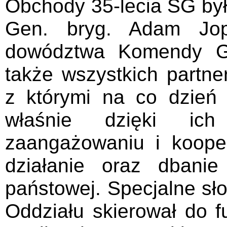
Obchody 35-lecia SG był
Gen. bryg. Adam Jop
dowództwa Komendy Gł
także wszystkich partneró
z którymi na co dzień 
właśnie dzięki ich
zaangażowaniu i kooper
działanie oraz dbanie
państowej. Specjalne s
Oddziału skierował do f