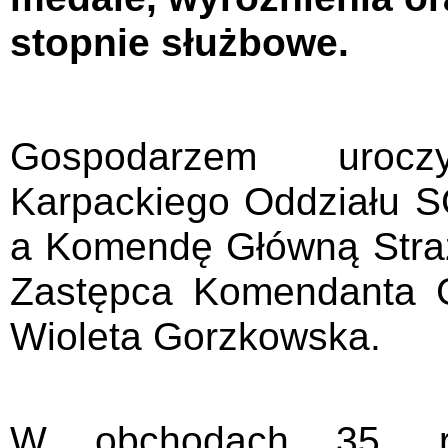
stopnie służbowe.
Gospodarzem urocz
Karpackiego Oddziału 
a Komendę Główną Straż
Zastępca Komendanta 
Wioleta Gorzkowska.
W obchodach 35. ro