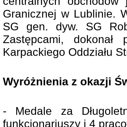
centralnych obchodów j
Granicznej w Lublinie
SG gen. dyw. SG Rob
Zastępcami, dokonał p
Karpackiego Oddziału St
Wyróżnienia z okazji Św
- Medale za Długolet
funkcjonariuszy i 4 prac