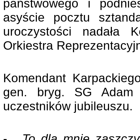
państwowego i podnie
asyście pocztu sztan
uroczystości nadała 
Orkiestra Reprezentacyjn
Komendant Karpackiego
gen. bryg. SG Adam J
uczestników jubileuszu.
-
„ To dla mnie zaszczy