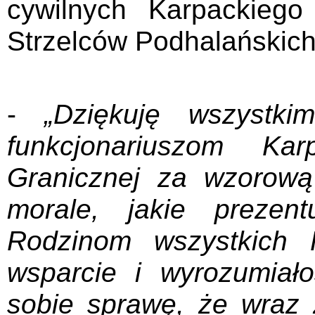
cywilnych Karpackieg
Strzelców Podhalańskic
-
„Dziękuję wszystk
funkcjonariuszom Kar
Granicznej za wzorową
morale, jakie prezen
Rodzinom wszystkich 
wsparcie i wyrozumiał
sobie sprawę, że wraz 