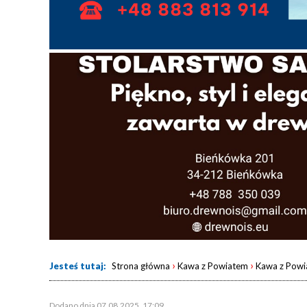
›
›
Jesteś tutaj:
Strona główna
Kawa z Powiatem
Kawa z Powi
Dodano dnia 07.08.2025, 17:09