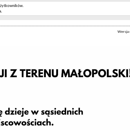
użytkowników.
a.
Wersja 