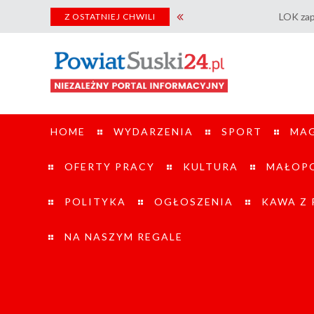
LOK zaprasza na Dzi
Z OSTATNIEJ CHWILI
HOME
WYDARZENIA
SPORT
MA
OFERTY PRACY
KULTURA
MAŁOPO
POLITYKA
OGŁOSZENIA
KAWA Z
NA NASZYM REGALE