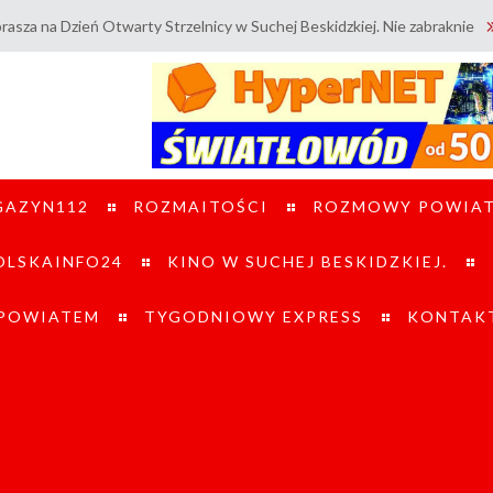
eń Otwarty Strzelnicy w Suchej Beskidzkiej. Nie zabraknie atrakcji dla d
GAZYN112
ROZMAITOŚCI
ROZMOWY POWIA
LSKAINFO24
KINO W SUCHEJ BESKIDZKIEJ.
 POWIATEM
TYGODNIOWY EXPRESS
KONTAK