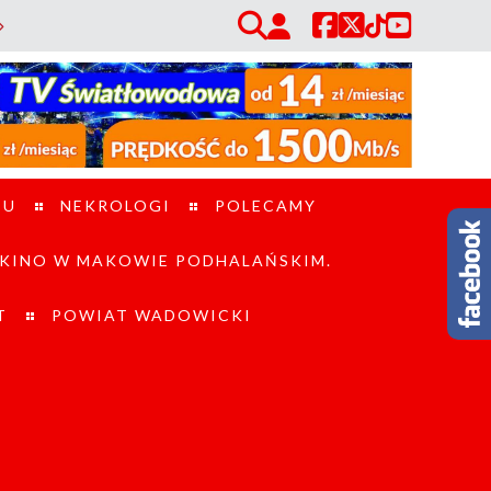
zieci i dorosłych / Piraci drogowi w powiecie suskim. W ciągu jednego d
TU
NEKROLOGI
POLECAMY
KINO W MAKOWIE PODHALAŃSKIM.
T
POWIAT WADOWICKI