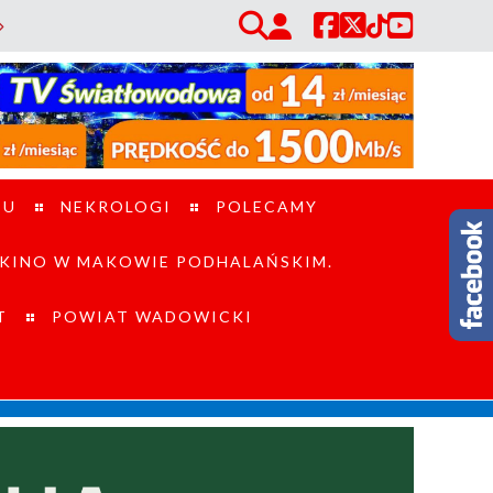
Tragiczny finał poszukiwań w sąsiednim powiecie. / Gmina Zembrzyce pros
TU
NEKROLOGI
POLECAMY
KINO W MAKOWIE PODHALAŃSKIM.
T
POWIAT WADOWICKI