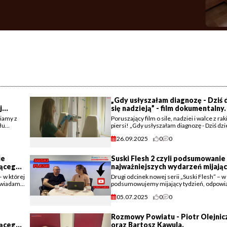
„Gdy usłyszałam diagnozę - Dziś 
j
się nadzieją” - film dokumentalny.
iamy z
Poruszający film o sile, nadziei i walce z ra
łu
piersi! „Gdy usłyszałam diagnozę - Dziś dzie
lańskim.
nadzieją”. To historia pani Krystyny Sarnicki
26.09.2025
0
0
która zmierzyła się z (...)
ie
Suski Flesh 2 czyli podsumowanie
jącego
najważniejszych wydarzeń mijają
tygodnia.
– w której
Drugi odcinek nowej serii „Suski Flesh” – w
owiadamy
podsumowujemy mijający tydzień, odpow
na wasze komentarze i omawiamy kulisy
05.07.2025
0
0
najważniejszych wydarzeń.
Rozmowy Powiatu - Piotr Olejnic
jącego
oraz Bartosz Kawula.