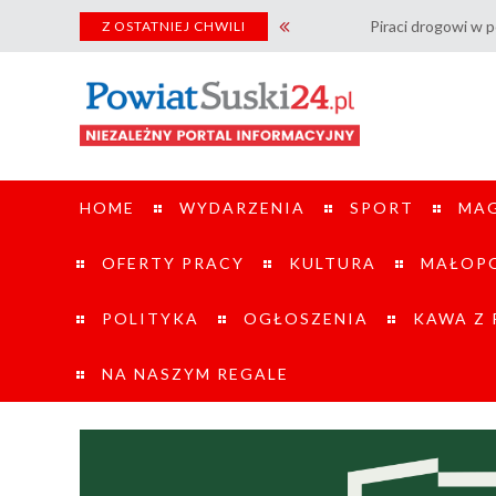
Piraci drogowi w powiecie
Z OSTATNIEJ CHWILI
HOME
WYDARZENIA
SPORT
MA
OFERTY PRACY
KULTURA
MAŁOPO
POLITYKA
OGŁOSZENIA
KAWA Z
NA NASZYM REGALE