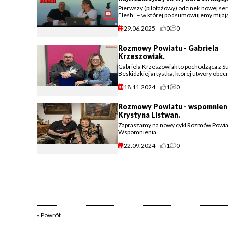
tygodnia.
Pierwszy (pilotażowy) odcinek nowej seri
Flesh” – w której podsumowujemy mijaj
tydzień, odpowiadamy na wasze komenta
29.06.2025
0
0
omawiamy kulisy najważniejszych wydarze
Rozmowy Powiatu - Gabriela
Krzeszowiak.
Gabriela Krzeszowiak to pochodząca z S
Beskidzkiej artystka, której utwory obec
podbijają listy przebojów.
18.11.2024
1
0
Rozmowy Powiatu - wspomnieni
Krystyna Listwan.
Zapraszamy na nowy cykl Rozmów Powia
Wspomnienia.
22.09.2024
1
0
« Powrót