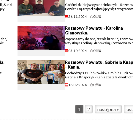
i „Suski
Gośćmi dzisiejszego odcinka cyklu Rozmo
ący
Powiatu są artyści zajmujący się fotograf
rze i
oraz utrwalaniem przyrody i piękna naszeg
26.11.2024
0
0
ń. (...)
regionu na zdjęciach i filmach - Piotr Olejni
oraz Bartosz (...)
Rozmowy Powiatu - Karolina
Glanowska.
uchej
Zapraszamy do obejrzenia krótkiej rozmow
nie
artystką Karoliną Glanowską, (rozmowa w
festiwalu Potknij się o Jazz 2024) której
05.10.2024
0
0
najnowszą wystawę plakatową (Czy Czujes
Bluesa?) (...)
a.
Rozmowy Powiatu: Gabriela Kna
- Kania.
tu -
Pochodząca z Bieńkówki w Gminie Budzó
Gabriela Knapczyk - Kania została dwukrot
Mistrzynią Świata w Nordic Walking.
18.09.2024
0
0
1
2
następna »
ost