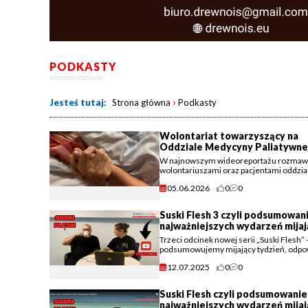
PODKASTY
›
Jesteś tutaj:
Strona główna
Podkasty
Wolontariat towarzyszący na
Oddziale Medycyny Paliatywne
Makowie Podhalańskim.
W najnowszym wideoreportażu rozmaw
wolontariuszami oraz pacjentami oddzia
medycyny paliatywnej w Makowie Podha
05.06.2026
0
0
Suski Flesh 3 czyli podsumowan
najważniejszych wydarzeń mija
tygodnia.
Trzeci odcinek nowej serii „Suski Flesh” 
podsumowujemy mijający tydzień, odp
na wasze komentarze i omawiamy kulisy
12.07.2025
0
0
najważniejszych wydarzeń.
Suski Flesh czyli podsumowanie
najważniejszych wydarzeń mija