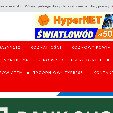
 suskim. W ciągu jednego dnia policja zatrzymała cztery prawa jazdy / 
GAZYN112
ROZMAITOŚCI
ROZMOWY POWIA
LSKAINFO24
KINO W SUCHEJ BESKIDZKIEJ.
 POWIATEM
TYGODNIOWY EXPRESS
KONTAK