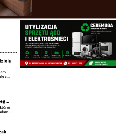
dzielę
kiem
lę się
ej,
cego
 której
iadamy
zak