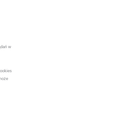
ądań w
cookies
 może