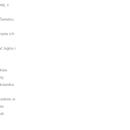
wej, z
 Serwisu.
zanie ich
ć loginu i
okies
ony
tkownika
cookies w
ia
lub