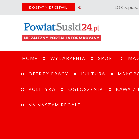
LOK zaprasza na Dzień Ot
Z OSTATNIEJ CHWILI
HOME
WYDARZENIA
SPORT
MA
OFERTY PRACY
KULTURA
MAŁOPO
POLITYKA
OGŁOSZENIA
KAWA Z
NA NASZYM REGALE