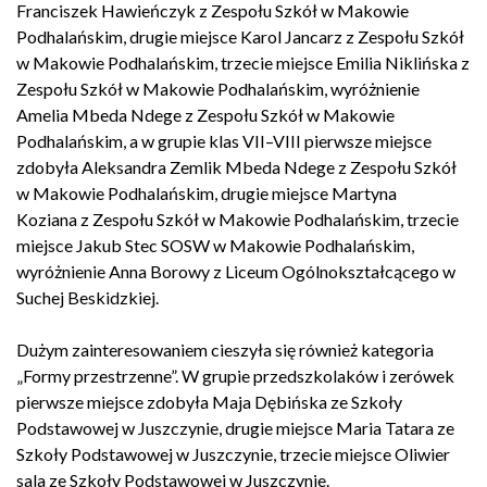
Franciszek Hawieńczyk z Zespołu Szkół w Makowie
Podhalańskim, drugie miejsce Karol Jancarz
z Zespołu Szkół
w Makowie Podhalańskim
, trzecie miejsce Emilia Niklińska
z
Zespołu Szkół w Makowie Podhalańskim
, wyróżnienie
Amelia
Mbeda Ndege z Zespołu Szkół w Makowie
Podhalańskim
, a w grupie klas VII–VIII pierwsze miejsce
zdobyła Aleksandra Zemlik
Mbeda Ndege z Zespołu Szkół
w Makowie Podhalańskim
, drugie miejsce Martyna
Koziana
z Zespołu Szkół w Makowie Podhalańskim, trzecie
miejsce Jakub Stec SOSW w Makowie Podhalańskim,
wyróżnienie Anna Borowy z Liceum Ogólnokształcącego w
Suchej Beskidzkiej
.
Dużym zainteresowaniem cieszyła się również kategoria
„Formy przestrzenne”. W grupie przedszkolaków i zerówek
pierwsze miejsce zdobyła Maja Dębińska ze Szkoły
Podstawowej w Juszczynie, drugie miejsce Maria Tatara
ze
Szkoły Podstawowej w Juszczynie
, trzecie miejsce Oliwier
sala
ze Szkoły Podstawowej w Juszczynie
.