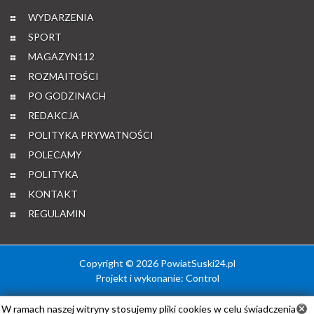
WYDARZENIA
SPORT
MAGAZYN112
ROZMAITOŚCI
PO GODZINACH
REDAKCJA
POLITYKA PRYWATNOŚCI
POLECAMY
POLITYKA
KONTAKT
REGULAMIN
Copyright © 2026 PowiatSuski24.pl
Projekt i wykonanie:
Control
W ramach naszej witryny stosujemy pliki cookies w celu świadczenia