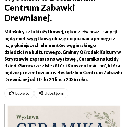
Centrum Zabawki
Drewnianej.
Miłośnicy sztuki użytkowej, rękodzieła oraz tradycji
będą mieli wyjątkową okazję do poznania jednego z
najpiękniejszych elementów węgierskiego
dziedzictwa kulturowego. Gminny Ośrodek Kultury w
Stryszawie zaprasza na wystawę „Ceramika na każdy
dzień. Garncarze z Mezőtúr i Kunszentmárton”, która
będzie prezentowana w Beskidzkim Centrum Zabawki
Drewnianej od 10 do 24 lipca 2026 roku.
Lubię to
Udostępnij