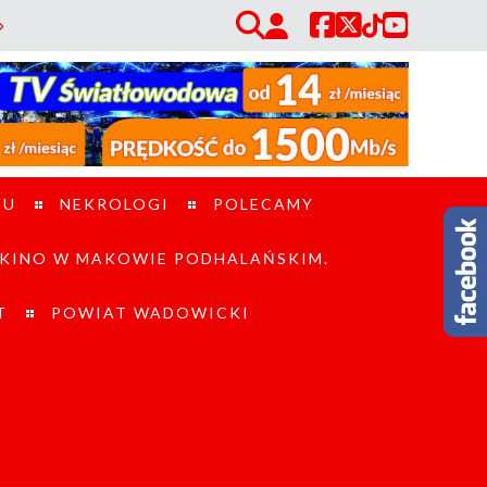
 Sidzina. Wzmocni działania ratowników w trudnym terenie. / Utrudnieni
TU
NEKROLOGI
POLECAMY
KINO W MAKOWIE PODHALAŃSKIM.
T
POWIAT WADOWICKI