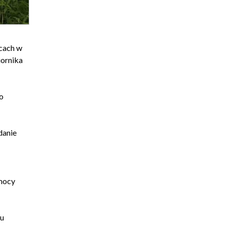
wcach w
iornika
do
danie
 mocy
iu