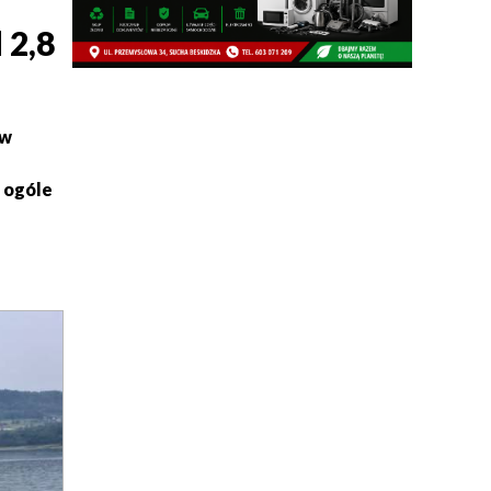
 2,8
 w
w ogóle