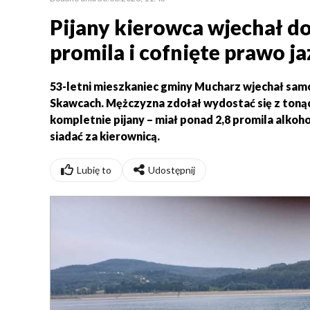
Pijany kierowca wjechał d
promila i cofnięte prawo ja
53-letni mieszkaniec gminy Mucharz wjechał sa
Skawcach. Mężczyzna zdołał wydostać się z tonąc
kompletnie pijany – miał ponad 2,8 promila alkoh
siadać za kierownicą.
Lubię to
Udostępnij