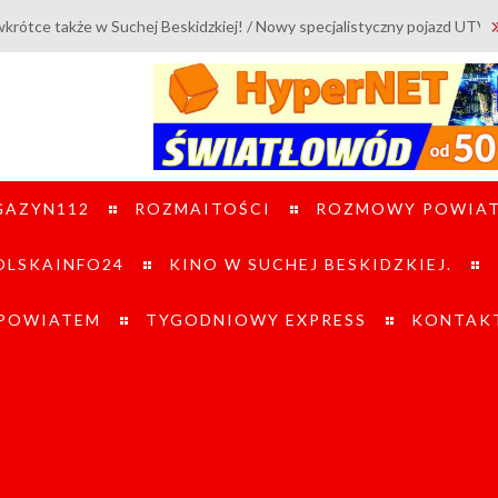
 w Suchej Beskidzkiej! / Nowy specjalistyczny pojazd UTV trafił do OSP
GAZYN112
ROZMAITOŚCI
ROZMOWY POWIA
LSKAINFO24
KINO W SUCHEJ BESKIDZKIEJ.
 POWIATEM
TYGODNIOWY EXPRESS
KONTAK