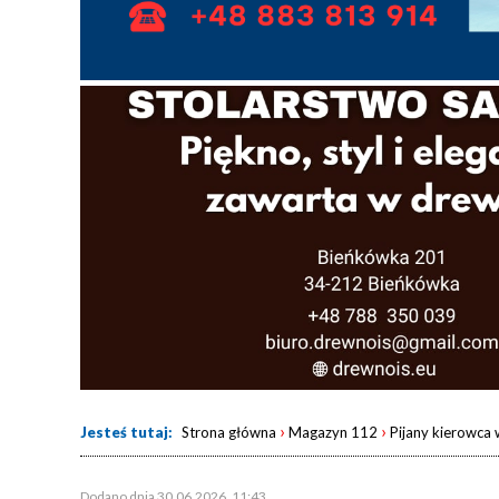
›
›
Jesteś tutaj:
Strona główna
Magazyn 112
Pijany kierowca 
Dodano dnia 30.06.2026, 11:43