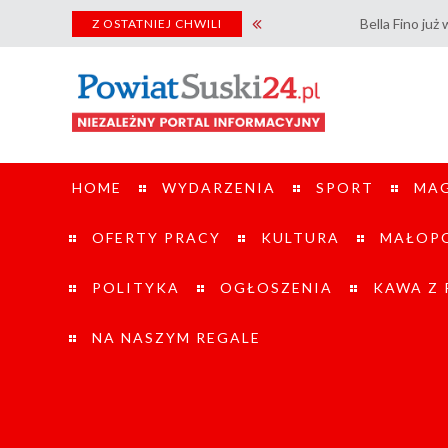
Bella Fino już wkrótce także
Z OSTATNIEJ CHWILI
HOME
WYDARZENIA
SPORT
MA
OFERTY PRACY
KULTURA
MAŁOPO
POLITYKA
OGŁOSZENIA
KAWA Z
NA NASZYM REGALE