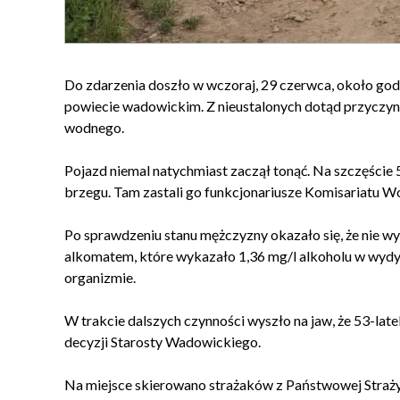
Do zdarzenia doszło w wczoraj, 29 czerwca, około go
powiecie wadowickim. Z nieustalonych dotąd przyczyn
wodnego.
Pojazd niemal natychmiast zaczął tonąć. Na szczęście 
brzegu. Tam zastali go funkcjonariusze Komisariatu W
Po sprawdzeniu stanu mężczyzny okazało się, że nie w
alkomatem, które wykazało 1,36 mg/l alkoholu w wydy
organizmie.
W trakcie dalszych czynności wyszło na jaw, że 53-lat
decyzji Starosty Wadowickiego.
Na miejsce skierowano strażaków z Państwowej Straż