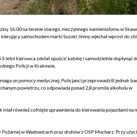
dziny 16:00 na terenie starego, nieczynnego kamieniołomu w Ska
 kierujący samochodem marki Suzuki Jimny wjechał wprost do zb
53-letni kierowca zdołał opuścić kabinę i samodzielnie dopłynąć 
odnego Policji w Krakowie.
ymaga on pomocy medycznej. Policjanci przeprowadzili jednak ba
chanym powietrzu, co odpowiada ponad 2,8 promila alkoholu w
ek miał również cofnięte uprawnienia do kierowania pojazdami na
y Pożarnej w Wadowicach oraz druhów z OSP Mucharz. Przy użyc