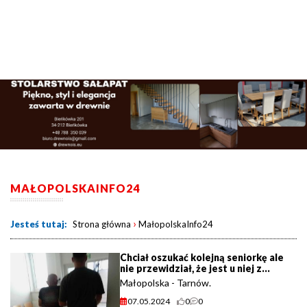
MAŁOPOLSKAINFO24
›
Jesteś tutaj:
Strona główna
MałopolskaInfo24
Chciał oszukać kolejną seniorkę ale
nie przewidział, że jest u niej z
wizytą wnuk – policjant.
Małopolska - Tarnów.
07.05.2024
0
0