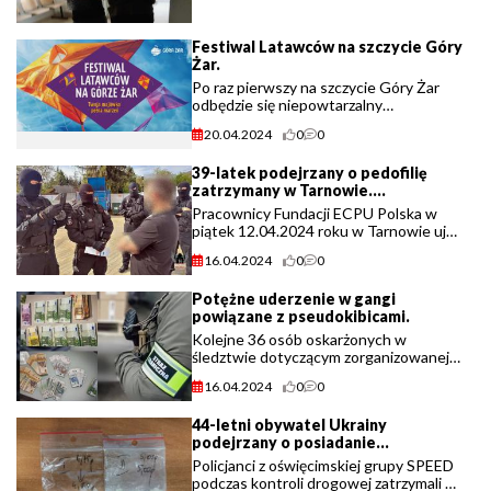
Festiwal Latawców na szczycie Góry
Żar.
Po raz pierwszy na szczycie Góry Żar
odbędzie się niepowtarzalny
Festiwal Latawców.
20.04.2024
0
0
39-latek podejrzany o pedofilię
zatrzymany w Tarnowie.
(małopolskainfo24)
Pracownicy Fundacji ECPU Polska w
piątek 12.04.2024 roku w Tarnowie ujęli
pedofila, który chciał spotkać się z
16.04.2024
0
0
nastolatką na terenie miasta. Ujęty
przez nich mężczyzna został przekazany
Potężne uderzenie w gangi
(...)
powiązane z pseudokibicami.
Kolejne 36 osób oskarżonych w
śledztwie dotyczącym zorganizowanej
grupy przestępczej powiązanej ze
16.04.2024
0
0
środowiskiem krakowskich
pseudokibiców.
44-letni obywatel Ukrainy
podejrzany o posiadanie
narkotyków i kierowanie pod
Policjanci z oświęcimskiej grupy SPEED
wpływem amfetaminy.
podczas kontroli drogowej zatrzymali 44