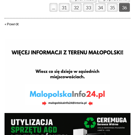
...
31
32
33
34
35
36
« Powrót