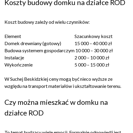
Koszty budowy domku na działce ROD
Koszt budowy zależy od wielu czynników:
Element
Szacunkowy koszt
Domek drewniany (gotowy)
15 000 – 40 000 zł
Budowa systemem gospodarczym
10 000 – 30 000 zł
Instalacje
2 000 – 10 000 zł
Wykończenie
5 000 – 15 000 zł
W Suchej Beskidzkiej ceny mogą być nieco wyższe ze
względu na transport materiałów i ukształtowanie terenu.
Czy można mieszkać w domku na
działce ROD
To temat budzący wiele emocji. Formalnie odpowiedź jest