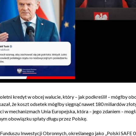
tni kredyt w obcej walucie, który – jak podkreślił – mógłby ob
azał, że koszt odsetek mógłby sięgnąć nawet 180 miliardów złot
ści w mechanizmach
Unia Europejska
, która – jego zdaniem – mog
nym obowiązku spłaty długu przez Polskę.
Funduszu Inwestycji Obronnych, określanego jako „Polski SAFE 0