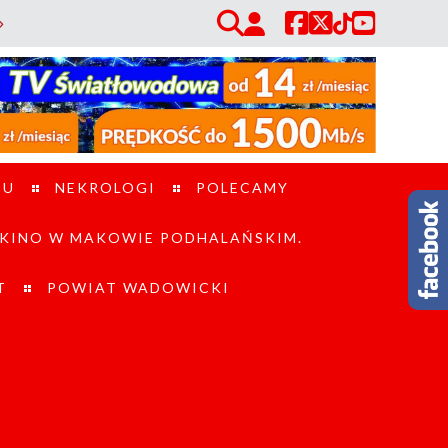
OSP Sidzina. Wzmocni działania ratowników w trudnym terenie. / Utrudni
TU
NEKROLOGI
POLECAMY
KINO W MAKOWIE PODHALAŃSKIM.
T
POWIAT WADOWICKI