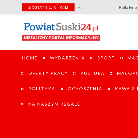
Bella Fino już wkrótce t
Z OSTATNIEJ CHWILI
HOME
WYDARZENIA
SPORT
MA
OFERTY PRACY
KULTURA
MAŁOPO
POLITYKA
OGŁOSZENIA
KAWA Z
NA NASZYM REGALE