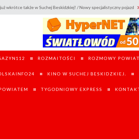
akże w Suchej Beskidzkiej! / Nowy specjalistyczny pojazd UTV trafił do 
GAZYN112
ROZMAITOŚCI
ROZMOWY POWIA
LSKAINFO24
KINO W SUCHEJ BESKIDZKIEJ.
 POWIATEM
TYGODNIOWY EXPRESS
KONTAK