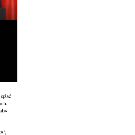
ciążać
ych.
łaby
%”,