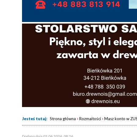
›
›
Jesteś tutaj:
Strona główna
Rozmaitości
Masz konto w ZUS?
Dodano dnia 03.06.2026, 08:16