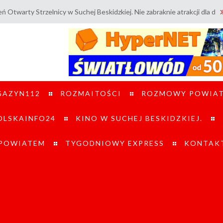
rzelnicy w Suchej Beskidzkiej. Nie zabraknie atrakcji dla dzieci i doro
GAZYN112
ROZMAITOŚCI
ROZMOWY POWIA
LSKAINFO24
KINO W SUCHEJ BESKIDZKIEJ.
 POWIATEM
TYGODNIOWY EXPRESS
KONTAK