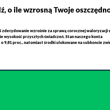
, o ile wzrosną Twoje oszczędno
 zdecydowanie wzrośnie za sprawą corocznej waloryzacji 
ie wysokość przyszłych świadczeń. Stan naszego konta
o 9,81 proc., natomiast środki ulokowane na subkoncie zw