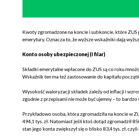
Kwoty zgromadzone na koncie i subkoncie, które ZUS 
emerytury. Oznacza to, że wyższe wskaźniki dają wyższ
Konto osoby ubezpieczonej (I filar)
Składki emerytalne wpłacone do ZUS są co roku mnożon
Wskaźnik ten ma też zastosowanie do kapitału począt
Wysokość waloryzacji składek zależy od inflacji i wz
zgodnie z przepisami nie może być ujemny – to bardzo
Przykładowo osoba, która zgromadziła na koncie w ZUS 4
494,1 tys. zł. Natomiast jeśli ktoś dotąd zgromadził 85
stan jego konta zwiększył się o blisko 83,4 tys. zł, czyli 