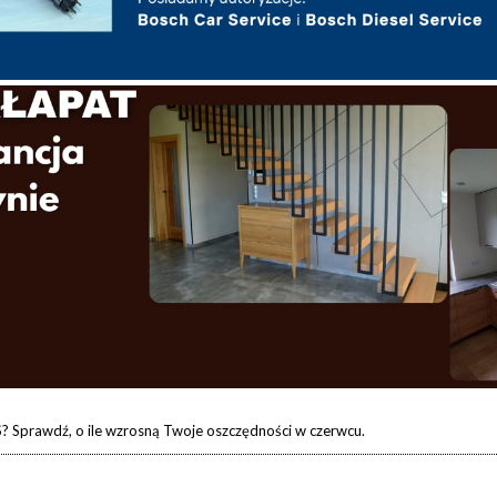
 Sprawdź, o ile wzrosną Twoje oszczędności w czerwcu.