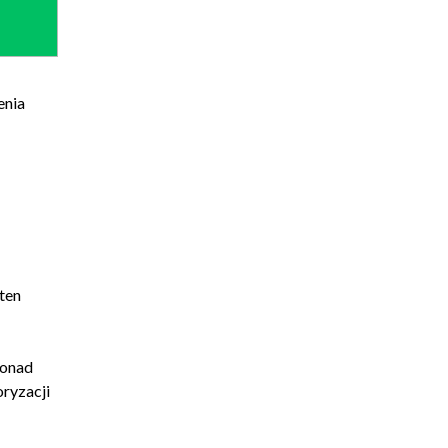
enia
ten
ponad
oryzacji