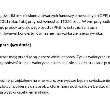
ją środki przeniesione z otwartych funduszy emerytalnych (OFE) 
011 roku. Tutaj przyrost wynosi aż 110,61 proc. W tym przypad
go produktu krajowego brutto (PKB) w ostatnich 5 latach
y głównym koncie, tu również nie ma ryzyka ujemnego wyniku.
pracujący dłużej
re mają przed sobą jeszcze wiele lat pracy. Zysk z waloryzacji 
k, ponieważ kolejne waloryzacje kumulują się i działa tu zasada pr
później przejdziemy na emeryturę, tym wyższe będzie świadczenie
 złotych pobierają dziś osoby, które mogą pochwalić się bardzo d
na wysoki kapitał emerytalny.