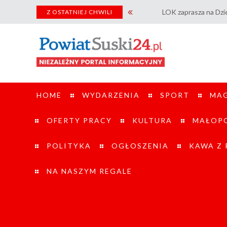
LOK zaprasza na Dzień Otwarty St
Z OSTATNIEJ CHWILI
HOME
WYDARZENIA
SPORT
MA
OFERTY PRACY
KULTURA
MAŁOPO
POLITYKA
OGŁOSZENIA
KAWA Z
NA NASZYM REGALE