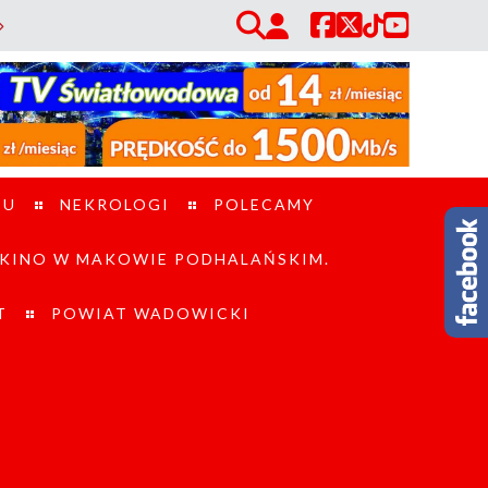
słych / Piraci drogowi w powiecie suskim. W ciągu jednego dnia policja 
TU
NEKROLOGI
POLECAMY
KINO W MAKOWIE PODHALAŃSKIM.
T
POWIAT WADOWICKI