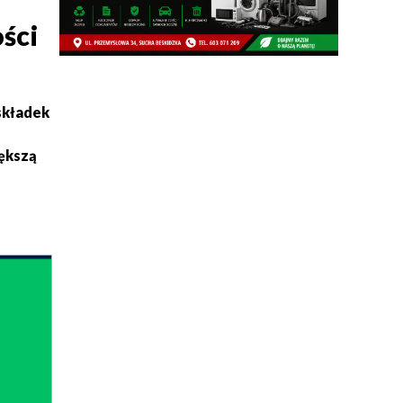
ści
składek
iększą