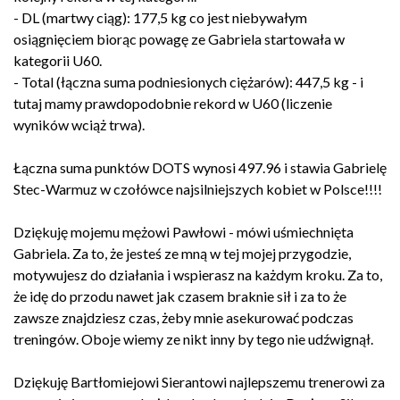
- DL (martwy ciąg): 177,5 kg co jest niebywałym
osiągnięciem biorąc powagę ze Gabriela startowała w
kategorii U60.
- Total (łączna suma podniesionych ciężarów): 447,5 kg - i
tutaj mamy prawdopodobnie rekord w U60 (liczenie
wyników wciąż trwa).
Łączna suma punktów DOTS wynosi 497.96 i stawia Gabrielę
Stec-Warmuz w czołówce najsilniejszych kobiet w Polsce!!!!
Dziękuję mojemu mężowi Pawłowi - mówi uśmiechnięta
Gabriela. Za to, że jesteś ze mną w tej mojej przygodzie,
motywujesz do działania i wspierasz na każdym kroku. Za to,
że idę do przodu nawet jak czasem braknie sił i za to że
zawsze znajdziesz czas, żeby mnie asekurować podczas
treningów. Oboje wiemy ze nikt inny by tego nie udźwignął.
Dziękuję Bartłomiejowi Sierantowi najlepszemu trenerowi za