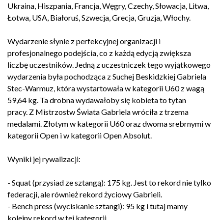
Ukraina, Hiszpania, Francja, Węgry, Czechy, Słowacja, Litwa,
Łotwa, USA, Białoruś, Szwecja, Grecja, Gruzja, Włochy.
Wydarzenie słynie z perfekcyjnej organizacji i
profesjonalnego podejścia, co z każdą edycją zwiększa
liczbę uczestników. Jedną z uczestniczek tego wyjątkowego
wydarzenia była pochodząca z Suchej Beskidzkiej Gabriela
Stec-Warmuz, która wystartowała w kategorii U60 z wagą
59,64 kg. Ta drobna wydawałoby się kobieta to tytan
pracy. Z Mistrzostw Świata Gabriela wróciła z trzema
medalami. Złotym w kategorii U60 oraz dwoma srebrnymi w
kategorii Open i w kategorii Open Absolut.
Wyniki jej rywalizacji:
- Squat (przysiad ze sztangą): 175 kg. Jest to rekord nie tylko
federacji, ale również rekord życiowy Gabrieli.
- Bench press (wyciskanie sztangi): 95 kg i tutaj mamy
kolejny rekord w tej kategorii.