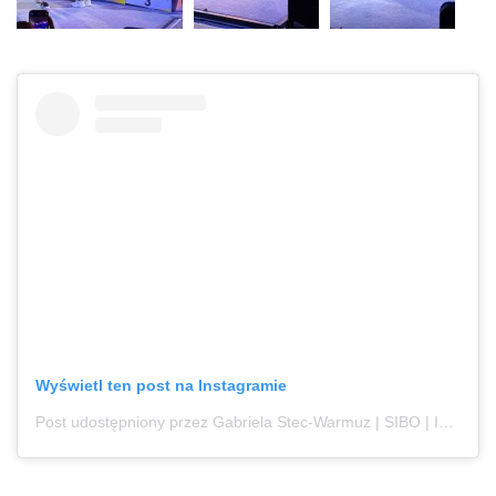
Wyświetl ten post na Instagramie
Post udostępniony przez Gabriela Stec-Warmuz | SIBO | IMO | jelita | dieta Low FODMAP (@gabrielastec_sibodietetyk)