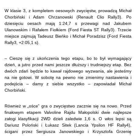
W klasie 3, z kompletem oesowych zwycięstw, prowadzą Michał
Chorbiński i Adam Chrzanowski (Renault Clio Rally3). Po
dziesięciu oesach mają 1:24,7 s przewagi nad Jakubem
Ulanowskim i Rafałem Fiołkiem (Ford Fiesta ST Rally3). Trzecie
miejsce zajmują Tadeusz Bieńko i Michał Poradzisz (Ford Fiesta
Rally3, +2:05,1 s).
– Cieszę się z ukończenia tego etapu, bo to był wymagający
dzień, a jutro przed nami jeszcze dłuższy i trudniejszy etap. Bez
dwóch zdań będzie to kawał rajdowego wyzwania, ale jesteśmy
na nie gotowi. W sobotę na pewno nie zmienimy nastawienia i
podejścia – damy z siebie wszystko – zapowiadał Michał
Chorbiński.
Również w „ośce” gra o zwycięstwo zacznie się na nowo. Przed
finałowym etapem Valvoline Rajdu Małopolski dwie najlepsze
załogi klasyfikacji 2WD dzieli zaledwie 1,6 s. O włos lepsi są
Dariusz Poloński i Łukasz Sitek (Lancia Ypsilon HF Rally4),
ścigani przez Sergiusza Janowskiego i Krzysztofa Grzenię