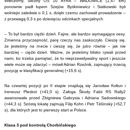
Wieczorny, uliczny OS 10 AYRA – WADOWICE (1,47 km)
ponownie padł łupem Szejów. Byśkiniewicz i Siatkowski byli
wolniejsi zaledwie o 0,1 s, dzięki czemu zachowali prowadzenie –
z przewagą 0,3 s po dziesięciu odcinkach specjalnych.
– To był bardzo ciężki dzień. Fajne, ale bardzo wymagające oesy.
Zmienna przyczepność, parę rzeczy nas zaskoczyło. Cieszę się,
że jesteśmy na mecie i cieszę się, że jutro równie – jak nie
bardziej – ciężki dzień. Ważne, że jesteśmy blisko rywali przed
nami, bo trzeba pamiętać, że to nieprzewidywalny sport i jeszcze
wiele może się zdarzyć – mówił Adrian Rzeźnik, zajmujący trzecią
pozycję w klasyfikacji generalnej (+15,6 s).
Na czwartej pozycji po II etapie znajdują się Jarosław Kołtun i
Ireneusz Pleskot (+41,0 s). Załoga Škody Fabii RS Rally2
awansowała przed Zbigniewa Gabrysia i Adriana Sadowskiego
(+44,3 s). Szóstą lokatę zajmują Filip Kohn i Petr Těšínský (+52,7
s), dla których jest to pierwszy start w Polsce.
Klasa 3 pod kontrolą Chorbińskiego