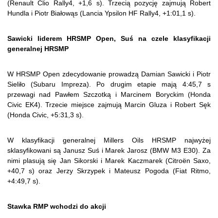
(Renault Clio Rally4, +1,6 s). Trzecią pozycję zajmują Robert
Hundla i Piotr Białowąs (Lancia Ypsilon HF Rally4, +1:01,1 s).
Sawicki liderem HRSMP Open, Suś na czele klasyfikacji
generalnej HRSMP
W HRSMP Open zdecydowanie prowadzą Damian Sawicki i Piotr
Sieliło (Subaru Impreza). Po drugim etapie mają 4:45,7 s
przewagi nad Pawłem Szczotką i Marcinem Boryckim (Honda
Civic EK4). Trzecie miejsce zajmują Marcin Gluza i Robert Sęk
(Honda Civic, +5:31,3 s).
W klasyfikacji generalnej Millers Oils HRSMP najwyżej
sklasyfikowani są Janusz Suś i Marek Jarosz (BMW M3 E30). Za
nimi plasują się Jan Sikorski i Marek Kaczmarek (Citroën Saxo,
+40,7 s) oraz Jerzy Skrzypek i Mateusz Pogoda (Fiat Ritmo,
+4:49,7 s).
Stawka RMP wchodzi do akcji