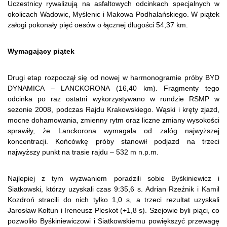
Uczestnicy rywalizują na asfaltowych odcinkach specjalnych w
okolicach Wadowic, Myślenic i Makowa Podhalańskiego. W piątek
załogi pokonały pięć oesów o łącznej długości 54,37 km.
Wymagający piątek
Drugi etap rozpoczął się od nowej w harmonogramie próby BYD
DYNAMICA – LANCKORONA (16,40 km). Fragmenty tego
odcinka po raz ostatni wykorzystywano w rundzie RSMP w
sezonie 2008, podczas Rajdu Krakowskiego. Wąski i kręty zjazd,
mocne dohamowania, zmienny rytm oraz liczne zmiany wysokości
sprawiły, że Lanckorona wymagała od załóg najwyższej
koncentracji. Końcówkę próby stanowił podjazd na trzeci
najwyższy punkt na trasie rajdu – 532 m n.p.m.
Najlepiej z tym wyzwaniem poradzili sobie Byśkiniewicz i
Siatkowski, którzy uzyskali czas 9:35,6 s. Adrian Rzeźnik i Kamil
Kozdroń stracili do nich tylko 1,0 s, a trzeci rezultat uzyskali
Jarosław Kołtun i Ireneusz Pleskot (+1,8 s). Szejowie byli piąci, co
pozwoliło Byśkiniewiczowi i Siatkowskiemu powiększyć przewagę