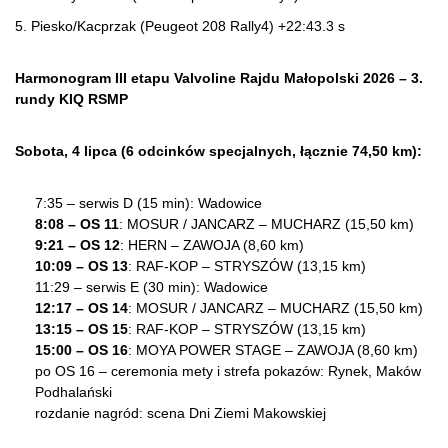
5. Piesko/Kacprzak (Peugeot 208 Rally4) +22:43.3 s
Harmonogram III etapu Valvoline Rajdu Małopolski 2026 – 3.
rundy KIQ RSMP
Sobota, 4 lipca (6 odcinków specjalnych, łącznie 74,50 km):
7:35 – serwis D (15 min): Wadowice
8:08 – OS 11
: MOSUR / JANCARZ – MUCHARZ (15,50 km)
9:21 – OS 12
: HERN – ZAWOJA (8,60 km)
10:09 – OS 13
: RAF-KOP – STRYSZÓW (13,15 km)
11:29 – serwis E (30 min): Wadowice
12:17 – OS 14
: MOSUR / JANCARZ – MUCHARZ (15,50 km)
13:15 – OS 15
: RAF-KOP – STRYSZÓW (13,15 km)
15:00 – OS 16
: MOYA POWER STAGE – ZAWOJA (8,60 km)
po OS 16 – ceremonia mety i strefa pokazów: Rynek, Maków
Podhalański
rozdanie nagród: scena Dni Ziemi Makowskiej