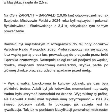
w klasyfikacji rajdu do 2,5 s.
Na OS 7 ŻARPŁYT – BARWAŁD (10,05 km) odpowiedzieli jednak
Szejowie. Mistrzowie Polski z 2024 roku byli najszybsi i pokonali
Byśkiniewicza i Siatkowskiego o 3,4 s, odzyskując tym samym
prowadzenie.
Barwałd był najszybszym z rozegranych do tej pory odcinków
Valvoline Rajdu Małopolski 2026. Próba rozpoczynała się szybką,
lecz wąską partią przez las, prowadzącą do przejazdu przez bród
i łącznika szutrowego. Następnie załogi czekał podjazd po wąskiej
drodze, miejscami zniszczonej nawierzchni, szybka partia po
głównej drodze oraz zabrudzone spadanie przed metą.
– Piękna walka. Lanckorona to kultowy odcinek, ale dziś była
piekielnie trudna. Asfalt był jak lodowisko, momentami naprawdę
trudno było utrzymać samochód na drodze. Wygraliśmy tę próbę,
ale Barwałd z kolei miał zupełnie inną przyczepność – kleił jak
świeżo położony asfalt. To pokazuje, jak zacięta jest ta
rywalizacja. Tak jak w punktach klasyfikacji generalnej mistrzostw,