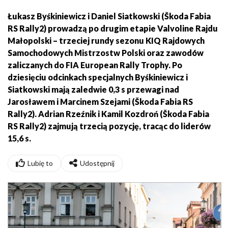
Łukasz Byśkiniewicz i Daniel Siatkowski (Škoda Fabia
RS Rally2) prowadzą po drugim etapie Valvoline Rajdu
Małopolski – trzeciej rundy sezonu KIQ Rajdowych
Samochodowych Mistrzostw Polski oraz zawodów
zaliczanych do FIA European Rally Trophy. Po
dziesięciu odcinkach specjalnych Byśkiniewicz i
Siatkowski mają zaledwie 0,3 s przewagi nad
Jarosławem i Marcinem Szejami (Škoda Fabia RS
Rally2). Adrian Rzeźnik i Kamil Kozdroń (Škoda Fabia
RS Rally2) zajmują trzecią pozycję, tracąc do liderów
15,6 s.
Lubię to
Udostępnij