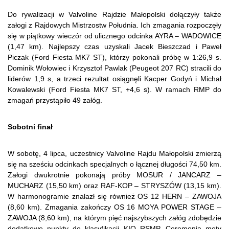
Do rywalizacji w Valvoline Rajdzie Małopolski dołączyły także
załogi z Rajdowych Mistrzostw Południa. Ich zmagania rozpoczęły
się w piątkowy wieczór od ulicznego odcinka AYRA – WADOWICE
(1,47 km). Najlepszy czas uzyskali Jacek Bieszczad i Paweł
Piczak (Ford Fiesta MK7 ST), którzy pokonali próbę w 1:26,9 s.
Dominik Wołowiec i Krzysztof Pawlak (Peugeot 207 RC) stracili do
liderów 1,9 s, a trzeci rezultat osiągnęli Kacper Godyń i Michał
Kowalewski (Ford Fiesta MK7 ST, +4,6 s). W ramach RMP do
zmagań przystąpiło 49 załóg.
Sobotni finał
W sobotę, 4 lipca, uczestnicy Valvoline Rajdu Małopolski zmierzą
się na sześciu odcinkach specjalnych o łącznej długości 74,50 km.
Załogi dwukrotnie pokonają próby MOSUR / JANCARZ –
MUCHARZ (15,50 km) oraz RAF-KOP – STRYSZÓW (13,15 km).
W harmonogramie znalazł się również OS 12 HERN – ZAWOJA
(8,60 km). Zmagania zakończy OS 16 MOYA POWER STAGE –
ZAWOJA (8,60 km), na którym pięć najszybszych załóg zdobędzie
dodatkowe punkty do klasyfikacji KIQ RSMP. Ceremonia mety