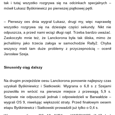
tak i tutaj wszystko rozgrywa się na odcinkach specjalnych –
mówił Łukasz Byśkiniewicz po pierwszej piątkowej pętli.
– Pierwszy oes dnia wygrał Łukasz, drugi my, więc naprawdę
wszystko rozgrywa się na dziesiąte części sekundy. Nikt nie
odpuszcza, a przed nami wciąż długi rajd. Trzeba bardzo uważać.
Zaskoczyło mnie też, że Lanckorona była tak śliska, mimo że
jechaliśmy jako trzecia załoga w samochodzie Rally2. Chyba
wszyscy mieli tam duże problemy z przyczepnością – ocenił
Jarosław Szeja.
Sinusoidy ciąg dalszy
Na drugim przejeździe oesu Lanckorona ponownie najlepszy czas
uzyskali Byśkiniewicz i Siatkowski. Wygrana o 6,8 s z Szejami
pozwoliła im wrócić na pierwsze miejsce z przewagą 5,9 s.
Szejowie nie odpuszczali jednak i odpowiedzieli w Barwałdzie –
wygrali OS 9, niwelując większość straty. Przed finałowym oesem
etapu Byśkiniewicz i Siatkowski prowadzili już tylko o 0,4 s.