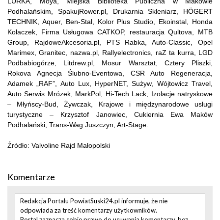
LURKA, Moya, Miejska Biblioteka Publiczna w Makowie
Podhalańskim, SpakujRower.pl, Drukarnia Skleniarz, HÖGERT
TECHNIK, Aquer, Ben-Stal, Kolor Plus Studio, Ekoinstal, Honda
Kolaczek, Firma Usługowa CATKOP, restauracja Qultova, MTB
Group, RajdoweAkcesoria.pl, PTS Rabka, Auto-Classic, Opel
Marimex, Granitec, nazwa.pl, Rallyelectronics, raZ ta kurra, LGD
Podbabiogórze, Litdrew.pl, Mosur Warsztat, Cztery Pliszki,
Rokova Agnecja Ślubno-Eventowa, CSR Auto Regeneracja,
Adamek „RAF”, Auto Lux, HyperNET, Sużyw, Wójtowicz Travel,
Auto Serwis Mrózek, MarkPol, Hi-Tech Lack, Izolacje natryskowe
– Młyńscy-Bud, Żywczak, Krajowe i międzynarodowe usługi
turystyczne – Krzysztof Janowiec, Cukiernia Ewa Maków
Podhalański, Trans-Wag Juszczyn, Art-Stage.
Źródło:
Valvoline Rajd Małopolski
Komentarze
Redakcja Portalu PowiatSuski24.pl informuje, że nie
odpowiada za treść komentarzy użytkowników.
Portal zaznacza sobie prawo do usuwania komentarzy, bez