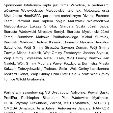
Sponsorem tytularnym rajdu jest firma Valvoline, a partnerami
głównymi Województwo Małopolskie, Złomex, Motowizja oraz
Młyn Jacka Hotel&SPA, partnerem technicznym Diverse Extreme
Team. Patronat nad rajdem objęli: Marszałek Województwa
Małopolskiego Łukasz Smółka, Starosta Suski Józef Bałos,
Starosta Wadowicki Mirosław Sordyl, Starosta Myślenicki Józef
Tomal, Burmistrz Makowa Podhalańskiego Michał Surmiak,
Burmistrz Wadowic Bartosz Kaliński, Burmistrz Myślenic Jarosław
Szlachetka, Wójt Gminy Stryszów Szymon Duman, Wójt Gminy
Zawoja Michał Łukasik, Wójt Gminy Zembrzyce Joanna Stypuła,
Wójt Gminy Stryszawa Rafał Lasek, Wójt Gminy Budzów Jan
Najdek, Wójt Gminy Mucharz Paweł Paździora, Burmistrz Miasta
Kalwarii Zebrzydowskiej Tadeusz Stela, Wójt Gminy Lanckorona
Ryszard Gonet, Wójt Gminy Pcim Piotr Hajduk oraz Wójt Gminy
Tomice Witold Grabowski.
Partnerami zawodów są: VD Dystrybutor Valvoline, Powiat Suski,
ProfilPur, Pochłopień, Blachdom Plus, Wadowice, Myślenice,
HERN Wyroby Drewniane, Żarpłyt, BYD Dynamica, JAECOO |
OMODA Dynamica, Ayra Jubiler, Auto-serwis Jancarz, RAF-KOP,