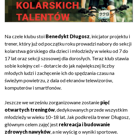
Na czele klubu stoi
Benedykt Długosz
, inicjator projektu i
trener, który już od początku roku prowadzi nabory do sekcji
kolarstwa górskiego dla dzieci i młodzieży w wieku od 7 do
17 lat oraz sekcji szosowej dla dorosłych. Teraz klub stawia
sobie kolejny cel – dotarcie do jak największej liczby
młodych ludzi i zachęcenie ich do spędzania czasu na
świeżym powietrzu, z dala od ekranów telewizorów,
komputerów i smartfonów.
Jeszcze we wrześniu zorganizowane zostanie
pięć
otwartych treningów
, dedykowanych przede wszystkim
młodzieży w wieku 10–18 lat. Jak podkreśla trener Długosz,
głównym celem zajęć jest
rekreacja i budowanie
zdrowych nawyków
, a nie wyścig o wyniki sportowe.