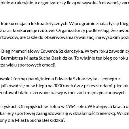
lnie atrakcyjnie, a organizatorzy liczą na wysoką frekwencję za
konkurencjach lekkoatletycznych. W programie znalazły się bieg
yż oraz konkurencje rzutowe. Organizatorzy podkreślają, że zawod
ortowców, ale także do obserwowania rywalizacji na wysokim poz
e Bieg Memoriałowy Edwarda Szklarczyka. W tym roku zawodnic
 Burmistrza Miasta Sucha Beskidzka. To właśnie ten bieg co roku
za wielu sportowych emocji.
ównież formą upamiętnienia Edwarda Szklarczyka – jednego z
ecjalizował się on w biegu na 3000 metrów z przeszkodami, pięciok
rezentował biało-czerwone barwy w meczach międzynarodowych.
rzyskach Olimpijskich w Tokio w 1964 roku. W kolejnych latach o
 kariery sportowej zaangażował się w działalność trenerską. W uz
żony dla Miasta Sucha Beskidzka”.