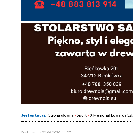
›
›
Jesteś tutaj:
Strona główna
Sport
X Memoriał Edwarda Szkl
Dodano dnia 02.06.2026, 11:27