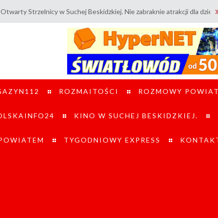
cy w Suchej Beskidzkiej. Nie zabraknie atrakcji dla dzieci i dorosłych 
GAZYN112
ROZMAITOŚCI
ROZMOWY POWIA
LSKAINFO24
KINO W SUCHEJ BESKIDZKIEJ.
 POWIATEM
TYGODNIOWY EXPRESS
KONTAK