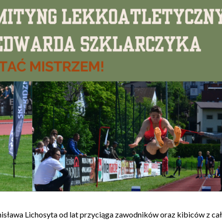
isława Lichosyta od lat przyciąga zawodników oraz kibiców z cał