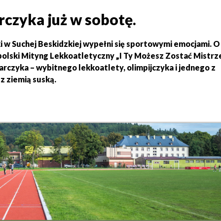
czyka już w sobotę.
ski w Suchej Beskidzkiej wypełni się sportowymi emocjami. O
polski Mityng Lekkoatletyczny „I Ty Możesz Zostać Mistrz
rczyka – wybitnego lekkoatlety, olimpijczyka i jednego z
z ziemią suską.