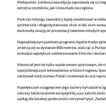
Małopolski. Jubileuszowa edycja zapowiada się szczegó
wśród uczestników, jak i mieszkańców regionu.
Podczas mityngu zawodnicy będą rywalizować w wielu 
sprinterskie i długodystansowe, skok w dal, skok wzw
doskonałą okazją do prezentacji talentów młodych sp
Najważniejszym punktem programu będzie tradycyjni
zmierzą się na dystansie 800 metrów, walcząc o Puchar
wzbudza największe zainteresowanie kibiców i dostarc
Memoriał jest nie tylko wydarzeniem sportowym, ale r
najwybitniejszych lekkoatletów w historii regionu. Sp
zdobywał mistrzostwo Polski i osiemnaście razy rep
Największym osiągnięciem jego kariery był udział w Ig
sukcesy także na arenie europejskiej, a po zakończeniu
zasług dla lokalnej społeczności otrzymał tytuł „Zasłu