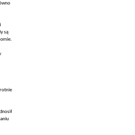
równo
i
y są
iomie.
y
rotnie
dnosił
naniu