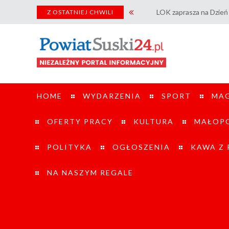
LOK zaprasza na Dzień Otwarty Strzelni
Z OSTATNIEJ CHWILI
HOME
WYDARZENIA
SPORT
MA
OFERTY PRACY
KULTURA
MAŁOPO
POLITYKA
OGŁOSZENIA
KAWA Z
NA NASZYM REGALE