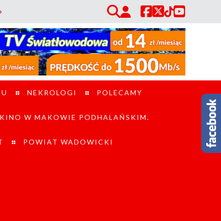
/ Piraci drogowi w powiecie suskim. W ciągu jednego dnia policja zatrzym
TU
NEKROLOGI
POLECAMY
KINO W MAKOWIE PODHALAŃSKIM.
T
POWIAT WADOWICKI