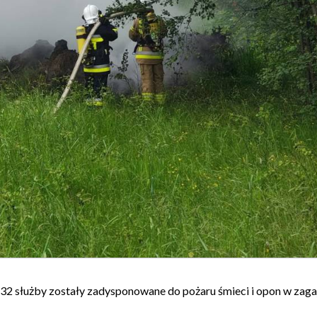
32 służby zostały zadysponowane do pożaru śmieci i opon w zaga