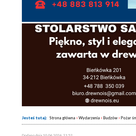
›
›
›
Jesteś tutaj:
Strona główna
Wydarzenia
Budzów
Pożar śm
Dodano dnia 10.06.2026, 21:52