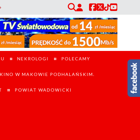
V trafił do OSP Sidzina. Wzmocni działania ratowników w trudnym tereni
TU
NEKROLOGI
POLECAMY
KINO W MAKOWIE PODHALAŃSKIM.
T
POWIAT WADOWICKI