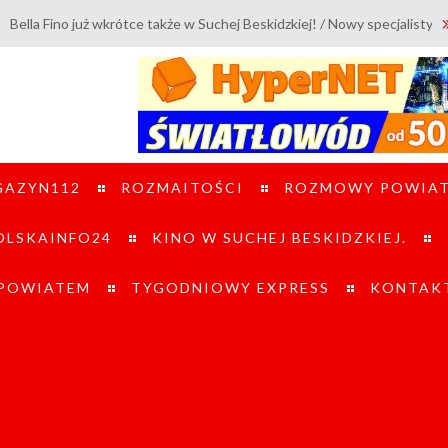
ż wkrótce także w Suchej Beskidzkiej! / Nowy specjalistyczny pojazd UT
GAZYN112
ROZMAITOŚCI
ROZMOWY POWIA
LSKAINFO24
KINO W SUCHEJ BESKIDZKIEJ.
 POWIATEM
TYGODNIOWY EXPRESS
KONTAK