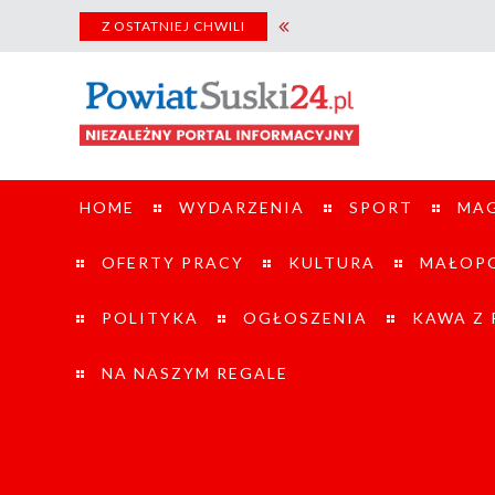
Bella Fino ju
Z OSTATNIEJ CHWILI
HOME
WYDARZENIA
SPORT
MA
OFERTY PRACY
KULTURA
MAŁOPO
POLITYKA
OGŁOSZENIA
KAWA Z
NA NASZYM REGALE