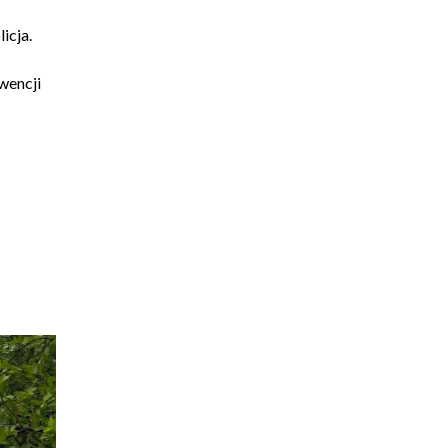
icja.
wencji