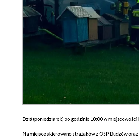
Dziś (poniedziałek) po godzinie 18:00 w miejscowości
Na miejsce skierowano strażaków z
OSP Budzów
oraz