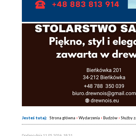
›
›
›
Jesteś tutaj:
Strona główna
Wydarzenia
Budzów
Służby 
Dodano dnia 11.05.2026, 18:31