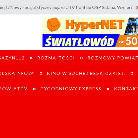
alistyczny pojazd UTV trafił do OSP Sidzina. Wzmocni działania ratowni
GAZYN112
ROZMAITOŚCI
ROZMOWY POWIA
LSKAINFO24
KINO W SUCHEJ BESKIDZKIEJ.
 POWIATEM
TYGODNIOWY EXPRESS
KONTAK