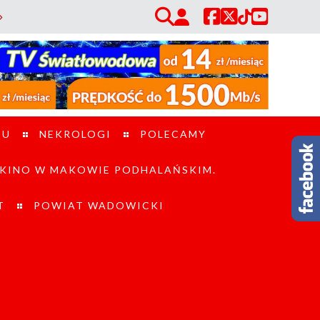
ków w trudnym terenie. / Utrudnienia na ul. Mickiewicza w Jordanowie. 
TU
NEKROLOGI
POLECAMY
KINO W MAKOWIE PODHALAŃSKIM.
T
POWIAT WADOWICKI