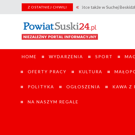
Bella Fino już wkrótce także w Suchej Beskidzkiej! / Nowy specj
Z OSTATNIEJ CHWILI
HOME
WYDARZENIA
SPORT
MA
OFERTY PRACY
KULTURA
MAŁOPO
POLITYKA
OGŁOSZENIA
KAWA Z
NA NASZYM REGALE