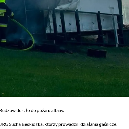
 Budzów doszło do pożaru altany.
JRG Sucha Beskidzka
, którzy prowadzili działania gaśnicze.