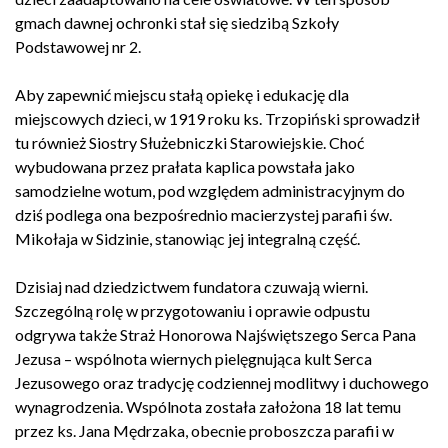
gmach dawnej ochronki stał się siedzibą Szkoły
Podstawowej nr 2.
Aby zapewnić miejscu stałą opiekę i edukację dla
miejscowych dzieci, w 1919 roku ks. Trzopiński sprowadził
tu również Siostry Służebniczki Starowiejskie. Choć
wybudowana przez prałata kaplica powstała jako
samodzielne wotum, pod względem administracyjnym do
dziś podlega ona bezpośrednio macierzystej parafii św.
Mikołaja w Sidzinie, stanowiąc jej integralną część.
Dzisiaj nad dziedzictwem fundatora czuwają wierni.
Szczególną rolę w przygotowaniu i oprawie odpustu
odgrywa także Straż Honorowa Najświętszego Serca Pana
Jezusa – wspólnota wiernych pielęgnująca kult Serca
Jezusowego oraz tradycję codziennej modlitwy i duchowego
wynagrodzenia. Wspólnota została założona 18 lat temu
przez ks. Jana Mędrzaka, obecnie proboszcza parafii w