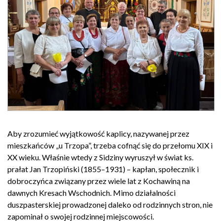
Aby zrozumieć wyjątkowość kaplicy, nazywanej przez
mieszkańców „u Trzopa”, trzeba cofnąć się do przełomu XIX i
XX wieku. Właśnie wtedy z Sidziny wyruszył w świat ks.
prałat Jan Trzopiński (1855–1931) – kapłan, społecznik i
dobroczyńca związany przez wiele lat z Kochawiną na
dawnych Kresach Wschodnich. Mimo działalności
duszpasterskiej prowadzonej daleko od rodzinnych stron, nie
zapominał o swojej rodzinnej miejscowości.