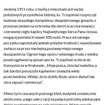
Jesienią 1911 roku, z myślą o mieszkańcach wyżej
położonych przysiółków Sidziny, ks. Trzopiński rozpoczął
budowę okazałego kompleksu: dwupiętrowego gmachu z
przeznaczeniem na ochronkę dla sierot oraz murowanej z
czerwonej cegły kaplicy Najświętszego Serca Pana Jezusa,
mogącej pomieścić nawet 500 osób. Prace od samego
początku napotykały jednak potężne trudności, wywoływane
zwłaszcza przez niechętną postawę miejscowego
duszpasterza. Ogrom tego oporu i własnego trudu z wielką
powściągliwością opisał sam ks. Trzopiński w liście do
Konsystorza w Krakowie: „Moja praca, chociaż maleńka, a
tak bardzo poruszyła kapłanów i znalazła wielu
przeciwników. Widać, że to dzieło Boże, skoro diabeł tak
chce zepsuć i ośmieszyć”.
Mimo tych rzucanych pod nogi kłód, budynek ostatecznie
ukończono, a jego sale z racji na palące potrzeby edukacyjne
dzieci zaadaptowano na cele oświatowe. W ten sposób