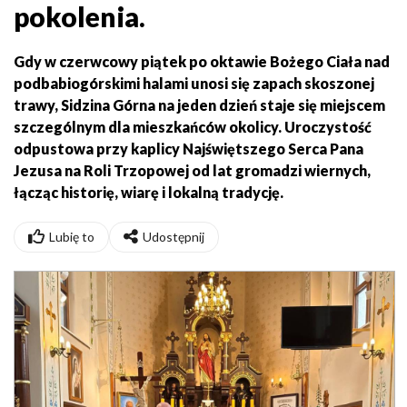
pokolenia.
Gdy w czerwcowy piątek po oktawie Bożego Ciała nad
podbabiogórskimi halami unosi się zapach skoszonej
trawy, Sidzina Górna na jeden dzień staje się miejscem
szczególnym dla mieszkańców okolicy. Uroczystość
odpustowa przy kaplicy Najświętszego Serca Pana
Jezusa na Roli Trzopowej od lat gromadzi wiernych,
łącząc historię, wiarę i lokalną tradycję.
Lubię to
Udostępnij