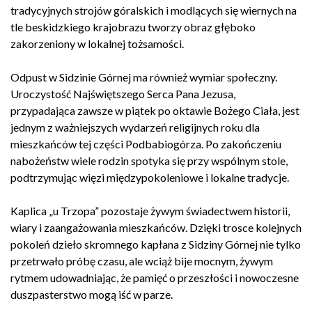
tradycyjnych strojów góralskich i modlących się wiernych na
tle beskidzkiego krajobrazu tworzy obraz głęboko
zakorzeniony w lokalnej tożsamości.
Odpust w Sidzinie Górnej ma również wymiar społeczny.
Uroczystość Najświętszego Serca Pana Jezusa,
przypadająca zawsze w piątek po oktawie Bożego Ciała, jest
jednym z ważniejszych wydarzeń religijnych roku dla
mieszkańców tej części Podbabiogórza. Po zakończeniu
nabożeństw wiele rodzin spotyka się przy wspólnym stole,
podtrzymując więzi międzypokoleniowe i lokalne tradycje.
Kaplica „u Trzopa” pozostaje żywym świadectwem historii,
wiary i zaangażowania mieszkańców. Dzięki trosce kolejnych
pokoleń dzieło skromnego kapłana z Sidziny Górnej nie tylko
przetrwało próbę czasu, ale wciąż bije mocnym, żywym
rytmem udowadniając, że pamięć o przeszłości i nowoczesne
duszpasterstwo mogą iść w parze.