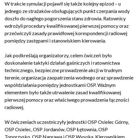
W trakcie symulacji pojawił się także kolejny epizod – u
jednego ze strażaków obsługujących punkt czerpania wody
doszło do nagłego pogorszenia stanu zdrowia. Ratownicy
wdrożyli procedury kwalifikowanej pierwszej pomocy oraz
przećwiczyli zasady prawidłowej korespondencji radiowej
pomiędzy zastępami i stanowiskiem kierowania.
Jak podkreślają organizatorzy, celem ćwiczeń było
doskonalenie taktyki działań gaśniczych i ratownictwa
technicznego, bezpieczne prowadzenie akcji w trudnym
terenie, organizacja zaopatrzenia wodnego oraz sprawdzenie
współdziałania pomiędzy jednostkami OSP. Ważnym
elementem było także utrwalenie zasad kwalifikowanej
pierwszej pomocy oraz właściwego prowadzenia łączności
radiowej.
W ćwiczeniach uczestniczyły jednostki OSP Osielec Górny,
OSP Osielec, OSP Jordanów, OSP Łętownia, OSP
Toporzysko, OSP Naprawa i OSP Wysoka. Kierownikiem