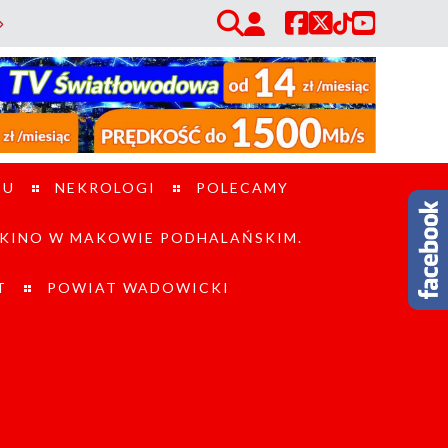
Sidzina. Wzmocni działania ratowników w trudnym terenie. / Utrudnienia
TU
NEKROLOGI
POLECAMY
KINO W MAKOWIE PODHALAŃSKIM.
T
POWIAT WADOWICKI