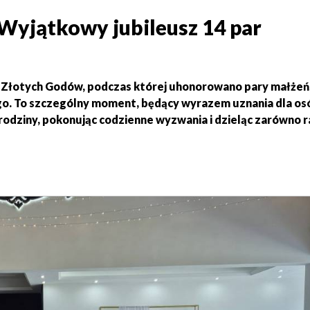
Wyjątkowy jubileusz 14 par
 Złotych Godów, podczas której uhonorowano pary małżeń
ego. To szczególny moment, będący wyrazem uznania dla os
odziny, pokonując codzienne wyzwania i dzieląc zarówno r