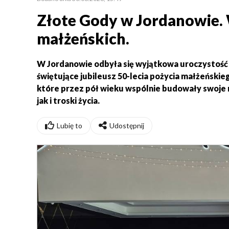
Złote Gody w Jordanowie. 
małżeńskich.
W Jordanowie odbyła się wyjątkowa uroczystość
świętujące jubileusz 50-lecia pożycia małżeński
które przez pół wieku wspólnie budowały swoje r
jak i troski życia.
Lubię to
Udostępnij