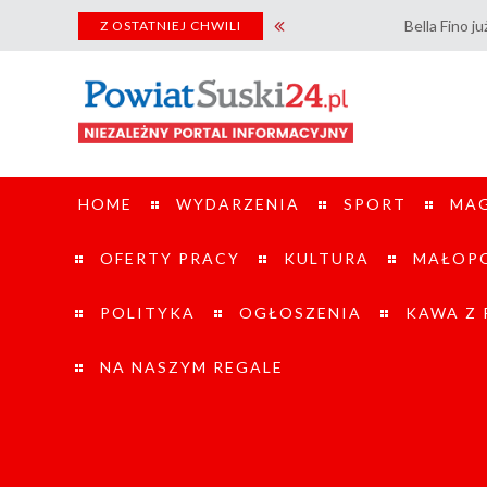
Bella Fino już wkrótce także 
Z OSTATNIEJ CHWILI
HOME
WYDARZENIA
SPORT
MA
OFERTY PRACY
KULTURA
MAŁOPO
POLITYKA
OGŁOSZENIA
KAWA Z
NA NASZYM REGALE