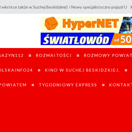
w Suchej Beskidzkiej! / Nowy specjalistyczny pojazd UTV trafił do OSP 
GAZYN112
ROZMAITOŚCI
ROZMOWY POWIA
LSKAINFO24
KINO W SUCHEJ BESKIDZKIEJ.
 POWIATEM
TYGODNIOWY EXPRESS
KONTAK