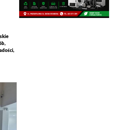
skie
ób,
adości,