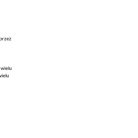
 przez
 wielu
wielu