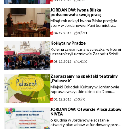
JORDANÓW: Iwona Bilska
podsumowała swoją pracę
Minął rok odkąd Iwona Bilska przejęła
stery w Jordanowie. Pani burmistrz
rozpoczęła pracę w tym samym czasie
04.12.2015
0
21
co aktualna Rada Gminy. Dzisiaj podczas
popołudniowego spotkania
Kołłątaj w Pradze
podsumowała prace (...)
Kolejna zagraniczna wycieczka, w której
uczestniczyli uczniowie Zespołu Szkół
im. H. Kołłątaja w Jordanowie. Tym
03.12.2015
14
0
razem dwa dni, 30.11. oraz 1.12. w
jednym z najpiękniejszych miast świata,
(...)
Zapraszamy na spektakl teatralny
„Paluszek”
Miejski Ośrodek Kultury w Jordanowie
zaprasza wszystkie dzieci do Domu
Strażaka na spektakl teatralny
01.12.2015
0
0
"Paluszek" w dniu 6 grudnia o godz.
16.15
JORDANÓW: Otwarcie Placu Zabaw
NIVEA
6 grudnia w Jordanowie zostanie
otwarty plac zabaw zafundowany przez