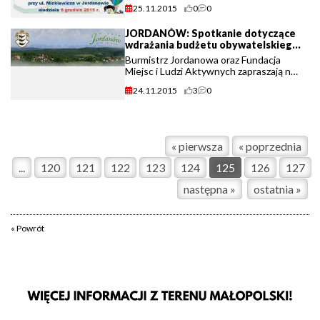
NIVEA przy ul. Mickiewicza. Na dzieci
25.11.2015
0
0
czeka mnóstwo atrakcji, słodyczy i
świetnej zabawy!
JORDANÓW: Spotkanie dotyczące
wdrażania budżetu obywatelskiego
na 2016 rok
Burmistrz Jordanowa oraz Fundacja
Miejsc i Ludzi Aktywnych zapraszają na
spotkanie w Urzędzie Miasta. Dotyczyć
24.11.2015
3
0
ono będzie wdrażania budżetu
obywatelskiego na rok 2016.
« pierwsza
« poprzednia
...
120
121
122
123
124
125
126
127
następna »
ostatnia »
« Powrót