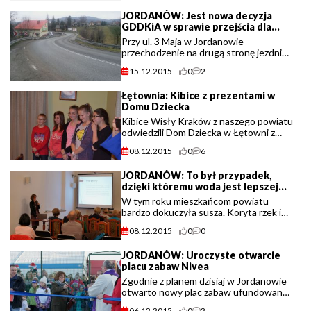
JORDANÓW: Jest nowa decyzja
GDDKiA w sprawie przejścia dla
pieszych
Przy ul. 3 Maja w Jordanowie
przechodzenie na drugą stronę jezdni
pieszych było bardzo ryzykowne. Wiele
15.12.2015
0
2
osób – między innymi samorządowcy,
wielokrotnie starali się o jakieś
Łętownia: Kibice z prezentami w
rozwiązanie (...)
Domu Dziecka
Kibice Wisły Kraków z naszego powiatu
odwiedzili Dom Dziecka w Łętowni z
okazji mikołajek.
08.12.2015
0
6
JORDANÓW: To był przypadek,
dzięki któremu woda jest lepszej
jakości
W tym roku mieszkańcom powiatu
bardzo dokuczyła susza. Koryta rzek i
studnie w wielu miejscach wyschły do
08.12.2015
0
0
cna. Jednak w Jordanowie dzięki temu
uzdatniono wodę. Jak to się stało?
JORDANÓW: Uroczyste otwarcie
placu zabaw Nivea
Zgodnie z planem dzisiaj w Jordanowie
otwarto nowy plac zabaw ufundowany
przez NIVEA.
06.12.2015
0
2