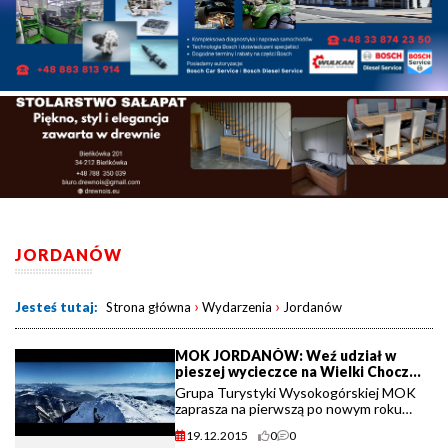
JORDANÓW
›
›
Jesteś tutaj:
Strona główna
Wydarzenia
Jordanów
MOK JORDANÓW: Weź udział w
pieszej wycieczce na Wielki Chocz
na Słowacji
Grupa Turystyki Wysokogórskiej MOK
zaprasza na pierwszą po nowym roku
wycieczkę. Tym razem celem jest Wielki
19.12.2015
0
0
Chocz na Słowacji.