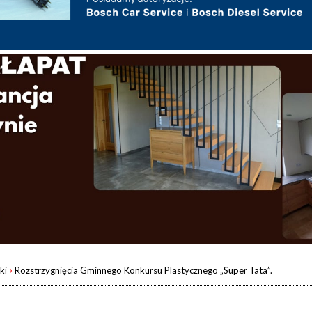
›
ki
Rozstrzygnięcia Gminnego Konkursu Plastycznego „Super Tata”.