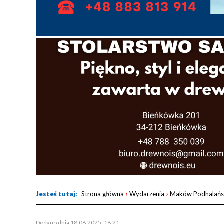
›
›
Jesteś tutaj:
Strona główna
Wydarzenia
Maków Podhalańs
Dodano dnia 18.06.2025, 18:21