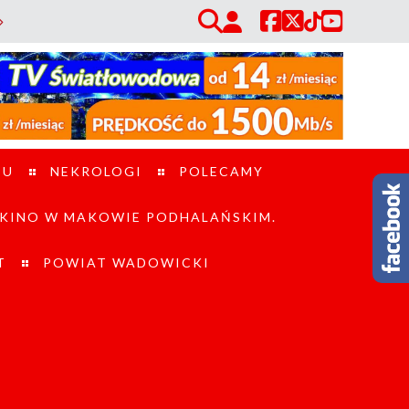
Utrudnienia na ul. Mickiewicza w Jordanowie. Droga będzie czasowo zamk
TU
NEKROLOGI
POLECAMY
KINO W MAKOWIE PODHALAŃSKIM.
T
POWIAT WADOWICKI