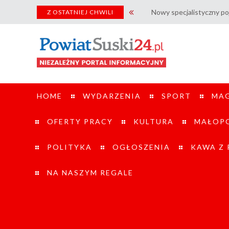
Nowy specjalistyczny pojazd UTV tra
Z OSTATNIEJ CHWILI
HOME
WYDARZENIA
SPORT
MA
OFERTY PRACY
KULTURA
MAŁOPO
POLITYKA
OGŁOSZENIA
KAWA Z
NA NASZYM REGALE