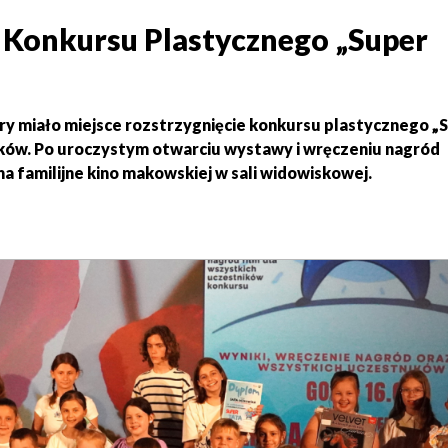
 Konkursu Plastycznego „Super
ry miało miejsce rozstrzygnięcie konkursu plastycznego „
ików. Po uroczystym otwarciu wystawy i wręczeniu nagród
a familijne kino makowskiej w sali widowiskowej.