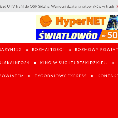
fił do OSP Sidzina. Wzmocni działania ratowników w trudnym terenie. / 
GAZYN112
ROZMAITOŚCI
ROZMOWY POWIA
LSKAINFO24
KINO W SUCHEJ BESKIDZKIEJ.
 POWIATEM
TYGODNIOWY EXPRESS
KONTAK