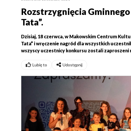
Rozstrzygnięcia Gminnego
Tata”.
Dzisiaj, 18 czerwca, w Makowskim Centrum Kultu
Tata” i wręczenie nagród dla wszystkich uczestn
wszyscy uczestnicy konkursu zostali zaproszeni n
Lubię to
Udostępnij