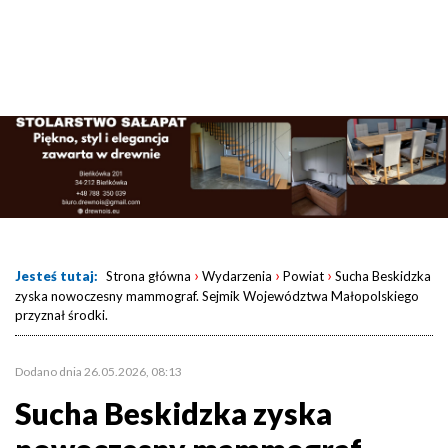
›
›
›
Jesteś tutaj:
Strona główna
Wydarzenia
Powiat
Sucha Beskidzka
zyska nowoczesny mammograf. Sejmik Województwa Małopolskiego
przyznał środki.
Dodano dnia 26.05.2026, 08:13
Sucha Beskidzka zyska