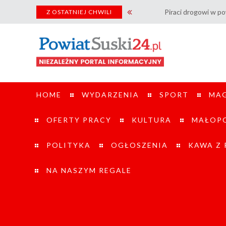
Piraci drogowi w powiecie suskim.
Z OSTATNIEJ CHWILI
HOME
WYDARZENIA
SPORT
MA
OFERTY PRACY
KULTURA
MAŁOPO
POLITYKA
OGŁOSZENIA
KAWA Z
NA NASZYM REGALE