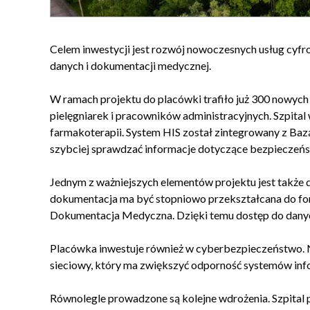
Celem inwestycji jest rozwój nowoczesnych usług cyf
danych i dokumentacji medycznej.
W ramach projektu do placówki trafiło już 300 nowych 
pielęgniarek i pracowników administracyjnych. Szpita
farmakoterapii. System HIS został zintegrowany z Baz
szybciej sprawdzać informacje dotyczące bezpieczeń
Jednym z ważniejszych elementów projektu jest także
dokumentacja ma być stopniowo przekształcana do for
Dokumentacja Medyczna. Dzięki temu dostęp do danyc
Placówka inwestuje również w cyberbezpieczeństwo.
sieciowy, który ma zwiększyć odporność systemów info
Równolegle prowadzone są kolejne wdrożenia. Szpital