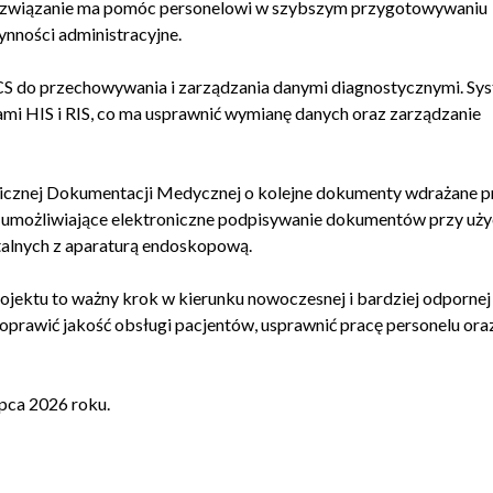
Rozwiązanie ma pomóc personelowi w szybszym przygotowywaniu
ynności administracyjne.
CS do przechowywania i zarządzania danymi diagnostycznymi. Sy
mi HIS i RIS, co ma usprawnić wymianę danych oraz zarządzanie
nicznej Dokumentacji Medycznej o kolejne dokumenty wdrażane p
 umożliwiające elektroniczne podpisywanie dokumentów przy uży
alnych z aparaturą endoskopową.
projektu to ważny krok w kierunku nowoczesnej i bardziej odpornej
prawić jakość obsługi pacjentów, usprawnić pracę personelu ora
ipca 2026 roku.