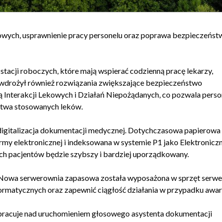
rowych, usprawnienie pracy personelu oraz poprawa bezpieczeńst
stacji roboczych, które mają wspierać codzienną pracę lekarzy,
l wdrożył również rozwiązania zwiększające bezpieczeństwo
ą Interakcji Lekowych i Działań Niepożądanych, co pozwala pers
stwa stosowanych leków.
 digitalizacja dokumentacji medycznej. Dotychczasowa papierowa
my elektronicznej i indeksowana w systemie P1 jako Elektronicz
h pacjentów będzie szybszy i bardziej uporządkowany.
 Nowa serwerownia zapasowa została wyposażona w sprzęt serw
rmatycznych oraz zapewnić ciągłość działania w przypadku awari
 pracuje nad uruchomieniem głosowego asystenta dokumentacji