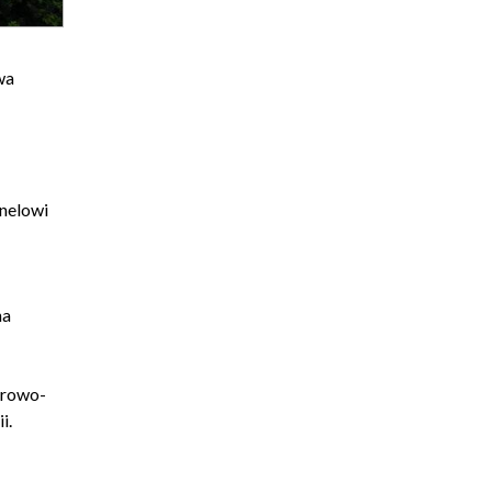
wa
onelowi
na
erowo-
i.