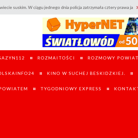
 W ciągu jednego dnia policja zatrzymała cztery prawa jazdy / Tragiczn
GAZYN112
ROZMAITOŚCI
ROZMOWY POWIA
LSKAINFO24
KINO W SUCHEJ BESKIDZKIEJ.
 POWIATEM
TYGODNIOWY EXPRESS
KONTAK