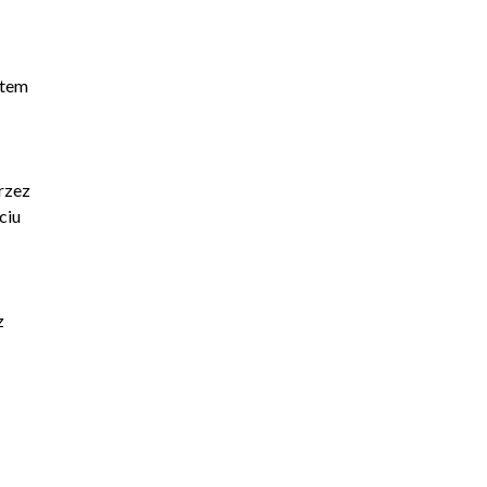
stem
rzez
ciu
z