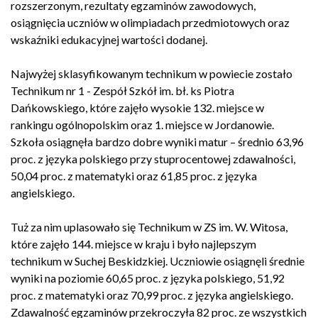
rozszerzonym, rezultaty egzaminów zawodowych,
osiągnięcia uczniów w olimpiadach przedmiotowych oraz
wskaźniki edukacyjnej wartości dodanej.
Najwyżej sklasyfikowanym technikum w powiecie zostało
Technikum nr 1 - Zespół Szkół im. bł. ks Piotra
Dańkowskiego
, które zajęło wysokie 132. miejsce w
rankingu ogólnopolskim oraz 1. miejsce w Jordanowie.
Szkoła osiągnęła bardzo dobre wyniki matur – średnio 63,96
proc. z języka polskiego przy stuprocentowej zdawalności,
50,04 proc. z matematyki oraz 61,85 proc. z języka
angielskiego.
Tuż za nim uplasowało się
Technikum w ZS im. W. Witosa
,
które zajęło 144. miejsce w kraju i było najlepszym
technikum w Suchej Beskidzkiej. Uczniowie osiągnęli średnie
wyniki na poziomie 60,65 proc. z języka polskiego, 51,92
proc. z matematyki oraz 70,99 proc. z języka angielskiego.
Zdawalność egzaminów przekroczyła 82 proc. ze wszystkich