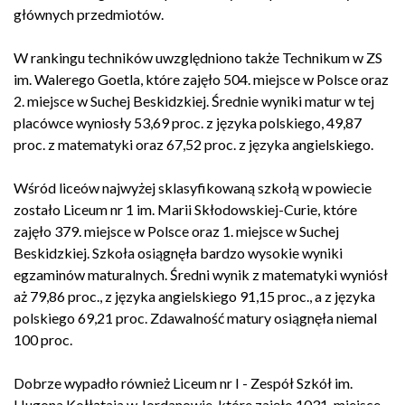
głównych przedmiotów.
W rankingu techników uwzględniono także
Technikum w ZS
im. Walerego Goetla
, które zajęło 504. miejsce w Polsce oraz
2. miejsce w Suchej Beskidzkiej. Średnie wyniki matur w tej
placówce wyniosły 53,69 proc. z języka polskiego, 49,87
proc. z matematyki oraz 67,52 proc. z języka angielskiego.
Wśród liceów najwyżej sklasyfikowaną szkołą w powiecie
zostało
Liceum nr 1 im. Marii Skłodowskiej-Curie
, które
zajęło 379. miejsce w Polsce oraz 1. miejsce w Suchej
Beskidzkiej. Szkoła osiągnęła bardzo wysokie wyniki
egzaminów maturalnych. Średni wynik z matematyki wyniósł
aż 79,86 proc., z języka angielskiego 91,15 proc., a z języka
polskiego 69,21 proc. Zdawalność matury osiągnęła niemal
100 proc.
Dobrze wypadło również
Liceum nr I - Zespół Szkół im.
Hugona Kołłątaja w Jordanowie
, które zajęło 1031. miejsce