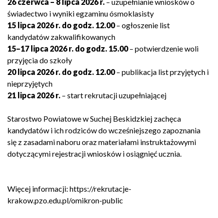
26 czerwca – 8 lipca 2026 r.
– uzupełnianie wniosków o
świadectwo i wyniki egzaminu ósmoklasisty
15 lipca 2026 r. do godz. 12.00
– ogłoszenie list
kandydatów zakwalifikowanych
15–17 lipca 2026 r. do godz. 15.00
– potwierdzenie woli
przyjęcia do szkoły
20 lipca 2026 r. do godz. 12.00
– publikacja list przyjętych i
nieprzyjętych
21 lipca 2026 r.
– start rekrutacji uzupełniającej
Starostwo Powiatowe w Suchej Beskidzkiej zachęca
kandydatów i ich rodziców do wcześniejszego zapoznania
się z zasadami naboru oraz materiałami instruktażowymi
dotyczącymi rejestracji wniosków i osiągnięć ucznia.
Więcej informacji:
https://rekrutacje-
krakow.pzo.edu.pl/omikron-public