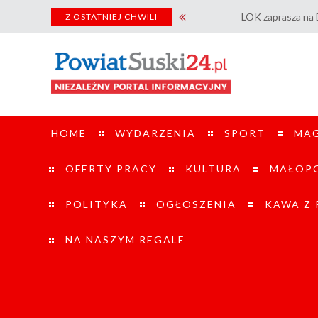
LOK zaprasza na Dzień Otwarty St
Z OSTATNIEJ CHWILI
HOME
WYDARZENIA
SPORT
MA
OFERTY PRACY
KULTURA
MAŁOPO
POLITYKA
OGŁOSZENIA
KAWA Z
NA NASZYM REGALE