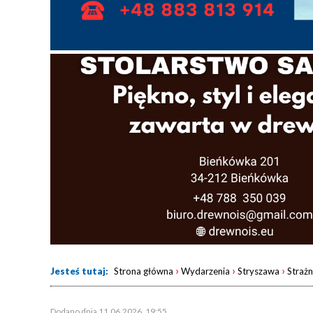
›
›
›
Jesteś tutaj:
Strona główna
Wydarzenia
Stryszawa
Strażn
Dodano dnia 11.06.2026, 19:55