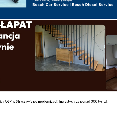
ica OSP w Stryszawie po modernizacji. Inwestycja za ponad 300 tys. zł.