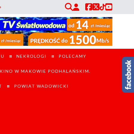
łych / Piraci drogowi w powiecie suskim. W ciągu jednego dnia policja z
TU
NEKROLOGI
POLECAMY
KINO W MAKOWIE PODHALAŃSKIM.
T
POWIAT WADOWICKI