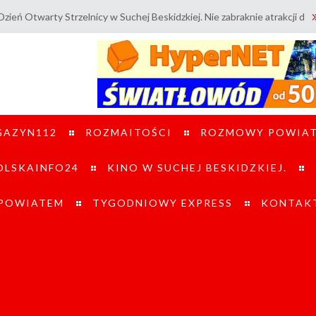
rzelnicy w Suchej Beskidzkiej. Nie zabraknie atrakcji dla dzieci i doros
GAZYN112
ROZMAITOŚCI
ROZMOWY POWIA
LSKAINFO24
KINO W SUCHEJ BESKIDZKIEJ.
 POWIATEM
TYGODNIOWY EXPRESS
KONTAK