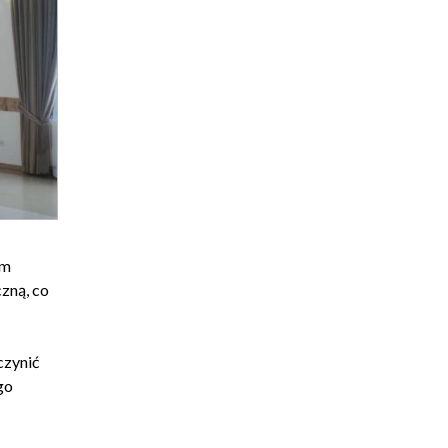
em
zną, co
czynić
go