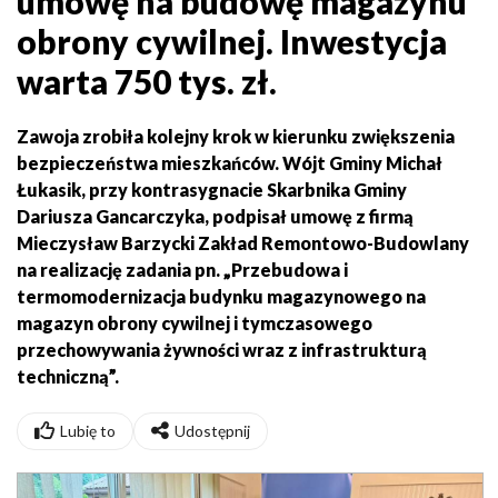
umowę na budowę magazynu
obrony cywilnej. Inwestycja
warta 750 tys. zł.
Zawoja zrobiła kolejny krok w kierunku zwiększenia
bezpieczeństwa mieszkańców. Wójt Gminy Michał
Łukasik, przy kontrasygnacie Skarbnika Gminy
Dariusza Gancarczyka, podpisał umowę z firmą
Mieczysław Barzycki Zakład Remontowo-Budowlany
na realizację zadania pn. „Przebudowa i
termomodernizacja budynku magazynowego na
magazyn obrony cywilnej i tymczasowego
przechowywania żywności wraz z infrastrukturą
techniczną”.
Lubię to
Udostępnij