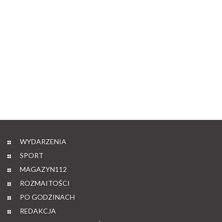
WYDARZENIA
SPORT
MAGAZYN112
ROZMAITOŚCI
PO GODZINACH
REDAKCJA