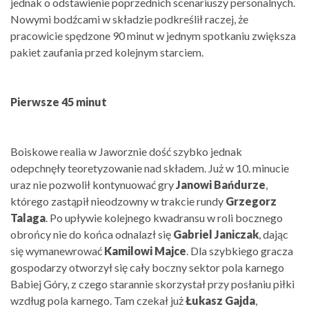
jednak o odstawienie poprzednich scenariuszy personalnych.
Nowymi bodźcami w składzie podkreślił raczej, że
pracowicie spędzone 90 minut w jednym spotkaniu zwiększa
pakiet zaufania przed kolejnym starciem.
Pierwsze 45 minut
Boiskowe realia w Jaworznie dość szybko jednak
odepchnęły teoretyzowanie nad składem. Już w 10. minucie
uraz nie pozwolił kontynuować gry
Janowi Bańdurze
,
którego zastąpił nieodzowny w trakcie rundy
Grzegorz
Talaga
. Po upływie kolejnego kwadransu w roli bocznego
obrońcy nie do końca odnalazł się
Gabriel Janiczak
, dając
się wymanewrować
Kamilowi Majce
. Dla szybkiego gracza
gospodarzy otworzył się cały boczny sektor pola karnego
Babiej Góry, z czego starannie skorzystał przy posłaniu piłki
wzdług pola karnego. Tam czekał już
Łukasz Gajda
,