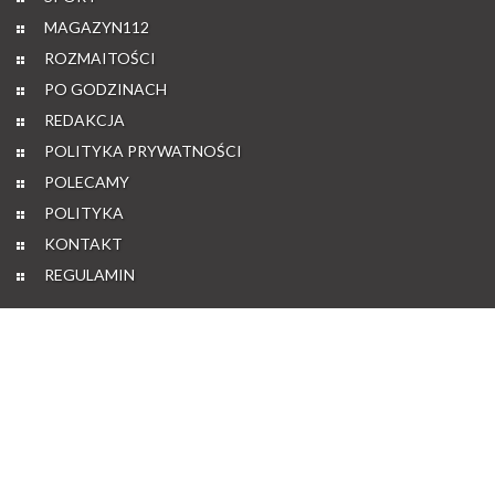
MAGAZYN112
ROZMAITOŚCI
PO GODZINACH
REDAKCJA
POLITYKA PRYWATNOŚCI
POLECAMY
POLITYKA
KONTAKT
REGULAMIN
Copyright © 2026 PowiatSuski24.pl
Projekt i wykonanie:
Control
W ramach naszej witryny stosujemy pliki cookies w celu świadczenia
Państwu usług na najwyższym poziomie, w tym w sposób dostosowany
do indywidualnych potrzeb. Korzystanie z serwisu jest równoznaczne ze
zgodą użytkownika na ich stosowanie.
Dowiedz się więcej
lub zmień