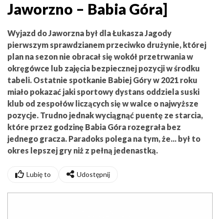
Jaworzno – Babia Góra]
Wyjazd do Jaworzna był dla Łukasza Jagody
pierwszym sprawdzianem przeciwko drużynie, której
plan na sezon nie obracał się wokół przetrwania w
okręgówce lub zajęcia bezpiecznej pozycji w środku
tabeli. Ostatnie spotkanie Babiej Góry w 2021 roku
miało pokazać jaki sportowy dystans oddziela suski
klub od zespołów liczących się w walce o najwyższe
pozycje. Trudno jednak wyciągnąć puentę ze starcia,
które przez godzinę Babia Góra rozegrała bez
jednego gracza. Paradoks polega na tym, że... był to
okres lepszej gry niż z pełną jedenastką.
Lubię to
Udostępnij