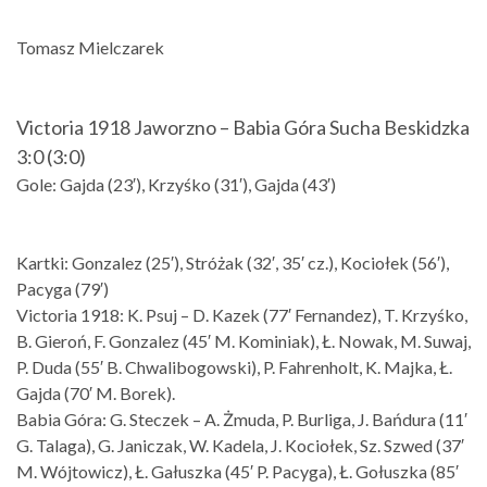
Tomasz Mielczarek
Victoria 1918 Jaworzno – Babia Góra Sucha Beskidzka
3:0 (3:0)
Gole: Gajda (23′), Krzyśko (31′), Gajda (43′)
Kartki: Gonzalez (25′), Stróżak (32′, 35′ cz.), Kociołek (56′),
Pacyga (79′)
Victoria 1918: K. Psuj – D. Kazek (77′ Fernandez), T. Krzyśko,
B. Gieroń, F. Gonzalez (45′ M. Kominiak), Ł. Nowak, M. Suwaj,
P. Duda (55′ B. Chwalibogowski), P. Fahrenholt, K. Majka, Ł.
Gajda (70′ M. Borek).
Babia Góra: G. Steczek – A. Żmuda, P. Burliga, J. Bańdura (11′
G. Talaga), G. Janiczak, W. Kadela, J. Kociołek, Sz. Szwed (37′
M. Wójtowicz), Ł. Gałuszka (45′ P. Pacyga), Ł. Gołuszka (85′