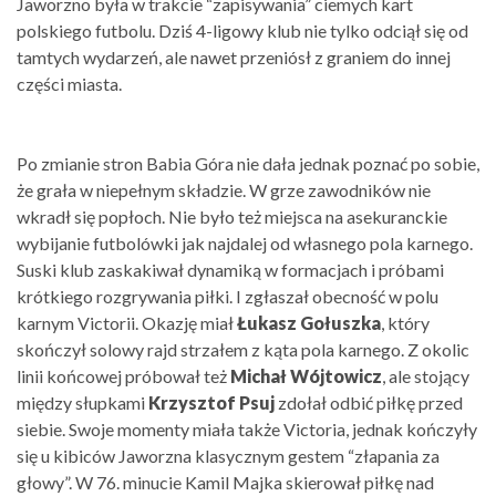
Jaworzno była w trakcie “zapisywania” ciemych kart
polskiego futbolu. Dziś 4-ligowy klub nie tylko odciął się od
tamtych wydarzeń, ale nawet przeniósł z graniem do innej
części miasta.
Po zmianie stron Babia Góra nie dała jednak poznać po sobie,
że grała w niepełnym składzie. W grze zawodników nie
wkradł się popłoch. Nie było też miejsca na asekuranckie
wybijanie futbolówki jak najdalej od własnego pola karnego.
Suski klub zaskakiwał dynamiką w formacjach i próbami
krótkiego rozgrywania piłki. I zgłaszał obecność w polu
karnym Victorii. Okazję miał
Łukasz Gołuszka
, który
skończył solowy rajd strzałem z kąta pola karnego. Z okolic
linii końcowej próbował też
Michał Wójtowicz
, ale stojący
między słupkami
Krzysztof Psuj
zdołał odbić piłkę przed
siebie. Swoje momenty miała także Victoria, jednak kończyły
się u kibiców Jaworzna klasycznym gestem “złapania za
głowy”. W 76. minucie Kamil Majka skierował piłkę nad