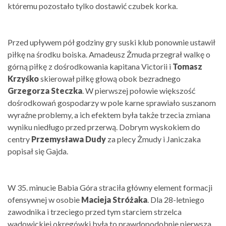
któremu pozostało tylko dostawić czubek korka.
Przed upływem pół godziny gry suski klub ponownie ustawił
piłkę na środku boiska. Amadeusz Żmuda przegrał walkę o
górną piłkę z dośrodkowania kapitana Victorii i
Tomasz
Krzyśko
skierował piłkę głową obok bezradnego
Grzegorza Steczka
. W pierwszej połowie większość
dośrodkowań gospodarzy w pole karne sprawiało suszanom
wyraźne problemy, a ich efektem była także trzecia zmiana
wyniku niedługo przed przerwą. Dobrym wyskokiem do
centry
Przemysława Dudy
za plecy Żmudy i Janiczaka
popisał się Gajda.
W 35. minucie Babia Góra straciła główny element formacji
ofensywnej w osobie
Macieja Stróżaka
. Dla 28-letniego
zawodnika i trzeciego przed tym starciem strzelca
wadowickiej okręgówki była to prawdopodobnie pierwsza