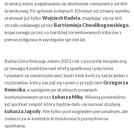
bramką mimo znajdowania się dosłownie centymetry od linii
bramkowej. Po upływie kolejnych 10 minut od zmiany wyniku
uratował już tylko
Wojciech Kadela
, znajdując się na linii
strzału oddanego przez
Bartłomieja Chwalibogowskiego
,
kojarzonego przez co bardziej zorientowanych kibiców z
pierwszoligowych występów sprzed lat.
Babia Góra finiszuje zatem 2021 rok z pozornie bezpieczną
przewagą 4 punktów nad strefą spadkową i pięcioma
rywalami za swoimi plecami. Suski klub kończy także jeden z
rozdziałów, który zaczął się razem z przyjściem
Grzegorza
Kmiecika
, a następnie po drobnych zmianach
kontynuowanym przez
Łukasza Mikę
. Wiosną powinniśmy
już spotkać zespół, który będzie dało się nazwać drużyną
Łukasza Jagody
. Nie tylko pod względem personalnym, ale
zwłaszcza w kontekście boiskowych pomysłów na
spotkania.