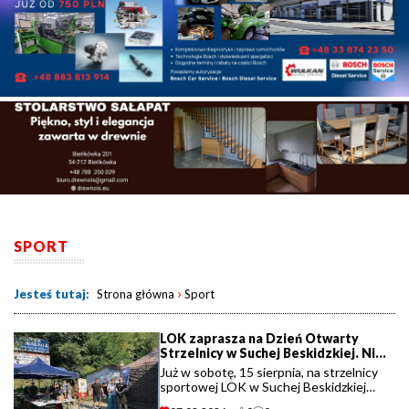
SPORT
›
Jesteś tutaj:
Strona główna
Sport
LOK zaprasza na Dzień Otwarty
Strzelnicy w Suchej Beskidzkiej. Nie
zabraknie atrakcji dla dzieci i
Już w sobotę, 15 sierpnia, na strzelnicy
dorosłych.
sportowej LOK w Suchej Beskidzkiej
odbędzie się Dzień Otwarty Strzelnicy