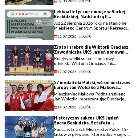
07.08.2026
0
0
2026. Wydarzenie potrwa od godz. 9.00
do 14.00 i skierowane jest do
Lekkoatletyczne emocje w Suchej
wszystkich osób (...)
Beskidzkiej. Nadchodzą II
Mistrzostwa Powiatu Suskiego!
Już 22 sierpnia 2026 roku na stadionie
Miejskiego Centrum Sportu i Rekreacji
w Suchej Beskidzkiej odbędą się II
31.07.2026
0
0
Otwarte Mistrzostwa Powiatu
Suskiego w Lekkiej Atletyce.
Złoto i srebro dla Wiktorii Gracjasz.
Organizatorzy zapraszają dzieci, (...)
Zawodniczka UKS Jasień ponownie
zachwyciła na Mistrzostwach Polski.
Kolejny wielki sukces sportowy
odniosła Wiktoria Gracjasz. Jak
poinformował klub UKS Jasień,
17.07.2026
0
0
zawodniczka znakomicie
zaprezentowała się podczas Mistrzostw
27 medali dla Polski, wśród mistrzów
Polski, wracając z zawodów z dwoma (...)
Europy Jan Wolczko z Makowa
Podhalańskiego.
Mieszkaniec Makowa Podhalańskiego,
Jan Wolczko, reprezentując Fundację
Handicap Zakopane oraz Polskę
14.07.2026
0
0
podczas Igrzysk Europejskich Virtus
2026 w Bydgoszczy, sięgnął po tytuł
Historyczny sukces UKS Jasień
mistrza Europy, dokładając (...)
Sucha Beskidzka. Sztafeta
dziewcząt piątą drużyną w Polsce!
Podczas Letnich Mistrzostw Polski 15-
latków w pływaniu, które odbyły się w