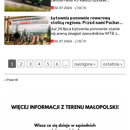
najlepszy czas na odcinku testowym
02.07.2026
0
0
poprzedzającym Valvoline Rajd
Małopolski – trzecią rundę sezonu KIQ
Łętownia ponownie rowerową
Rajdowych Samochodowych (...)
stolicą regionu. Przed nami Puchar
Szlaku Solnego 2026.
Już 26 lipca Łętownia ponownie stanie
się areną zmagań zawodników MTB z
całego regionu podczas kolejnej edycji
02.07.2026
0
0
Pucharu Szlaku Solnego 2026.
Sportowa rywalizacja, nowa trasa,
techniczne wyzwania (...)
1
2
3
4
5
6
...
następna »
ostatnia »
« Powrót