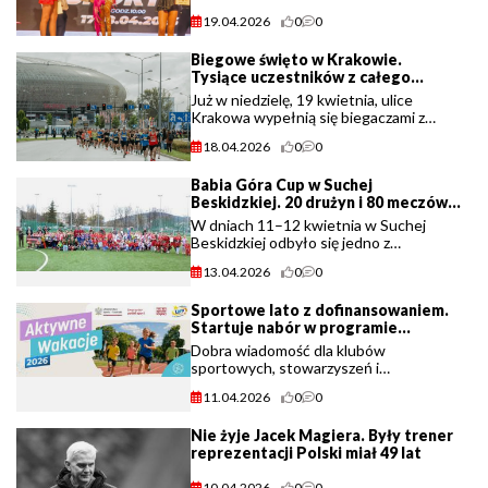
utalentowana zawodniczka, której
19.04.2026
0
0
sportowy rozwój obserwujemy od
początku kariery, sięgnęła po tytuł
Biegowe święto w Krakowie.
mistrzyni Polski (...)
Tysiące uczestników z całego
świata na starcie maratonu!
Już w niedzielę, 19 kwietnia, ulice
Krakowa wypełnią się biegaczami z
całego świata. W głównym biegu na
18.04.2026
0
0
królewskim dystansie wystartuje około
9 tysięcy uczestników, (...)
Babia Góra Cup w Suchej
Beskidzkiej. 20 drużyn i 80 meczów
młodych piłkarzy.
W dniach 11–12 kwietnia w Suchej
Beskidzkiej odbyło się jedno z
największych młodzieżowych wydarzeń
13.04.2026
0
0
piłkarskich w regionie. Na
obiekcie Miejskiego Centrum Sportu i
Sportowe lato z dofinansowaniem.
Rekreacji w Suchej (...)
Startuje nabór w programie
„Aktywne Wakacje”.
Dobra wiadomość dla klubów
sportowych, stowarzyszeń i
organizacji: Ministerstwo Sportu i
11.04.2026
0
0
Turystyki ogłosiło nabór wniosków w
ramach programu „Aktywne Wakacje
Nie żyje Jacek Magiera. Były trener
2026”, (...)
reprezentacji Polski miał 49 lat
10.04.2026
0
0