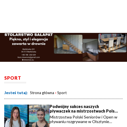
SPORT
›
Jesteś tutaj:
Strona główna
Sport
Podwójny sukces naszych
pływaczek na mistrzostwach Polski
w Olsztynie.
Mistrzostwa Polski Seniorów i Open w
pływaniu rozgrywane w Olsztynie
gromadzą blisko 600 zawodników z