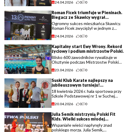
24.04.2026
0
0
całego kraju i stanowią jedno z
najważniejszych wydarzeń sezonu.
Roman Ficek triumfuje w Pieninach.
Tegoroczna (...)
Biegacz ze Skawicy wygrał
morderczy bieg na prawie 136 km.
Ogromny sukces mieszkańca Skawicy.
Roman Ficek zwyciężył w jednym z
najtrudniejszych biegów górskich w
24.04.2026
0
0
kraju – Spiskim Wędrowcu,
rozgrywanym w ramach festiwalu
Kapitalny start Ewy Wrony. Rekord
Pieniny Ultra-Trail. (...)
życiowy i podium mistrzostw Polski.
Blisko 600 zawodników rywalizuje w
Olsztynie podczas Mistrzostw Polski
Seniorów i OPEN w pływaniu.
23.04.2026
0
0
Tegoroczna edycja to nie tylko walka o
krajowe medale, ale przede wszystkim
Suski Klub Karate najlepszy na
szansa na uzyskanie (...)
jubileuszowym turnieju!
Gospodarze triumfowali w Suchej
18 kwietnia 2026 r. hala sportowa przy
Beskidzkiej.
Szkole Podstawowej nr 1 w Suchej
Beskidzkiej ponownie stała się areną
20.04.2026
0
0
widowiskowych pojedynków,
sportowych emocji i niezwykłej
Julia Semik mistrzynią Polski Fit
determinacji młodych zawodników. (...)
Kids. Wielki sukces młodej
zawodniczki z regionu.
Wspaniałe wieści napłynęły znad
polskiego morza. Julia Semik,