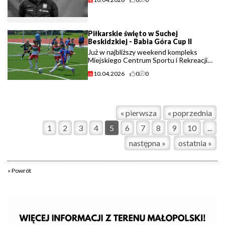
Piłkarskie święto w Suchej
Beskidzkiej - Babia Góra Cup II
Już w najbliższy weekend kompleks
Miejskiego Centrum Sportu i Rekreacji
w Suchej Beskidzkiej ponownie zatętni
10.04.2026
0
0
sportowym życiem. W dniach 11-12
kwietnia odbędzie się druga edycja
turnieju „Babia (...)
« pierwsza
« poprzednia
1
2
3
4
5
6
7
8
9
10
...
następna »
ostatnia »
« Powrót