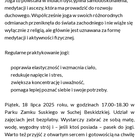
Joga to powstała w Indiach dyscyplina samodoskonalenia,
medytacji i ascezy, która ma prowadzić do rozwoju
duchowego. Współcześnie joga w swoich różnorodnych
odmianach przeniknęła do świata zachodniego i nie wiąże się
wyłącznie z religią, ale głównie jest uznawana za formę
medytacji i aktywności fizycznej.
Regularne praktykowanie jogi:
poprawia elastyczność i wzmacnia ciało,
redukuje napięcie i stres,
zwiększa koncentrację i uważność,
pomaga lepiej poznać siebie i swoje potrzeby.
Piątek, 18 lipca 2025 roku, w godzinach 17.00–18.30 w
Parku Zamku Suskiego w Suchej Beskidzkiej. Udział w
zajęciach jest bezpłatny. Wystarczy zabrać ze sobą matę,
wodę, wygodny strój i – jeśli ktoś posiada – pasek do jogi.
Warto też przyjść z otwartym sercem i gotowością na chwilę