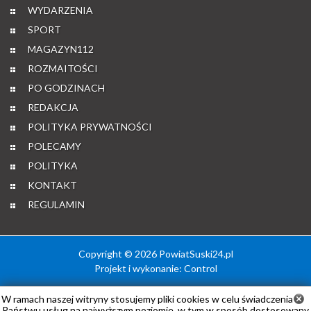
WYDARZENIA
SPORT
MAGAZYN112
ROZMAITOŚCI
PO GODZINACH
REDAKCJA
POLITYKA PRYWATNOŚCI
POLECAMY
POLITYKA
KONTAKT
REGULAMIN
Copyright © 2026 PowiatSuski24.pl
Projekt i wykonanie:
Control
W ramach naszej witryny stosujemy pliki cookies w celu świadczenia
Państwu usług na najwyższym poziomie, w tym w sposób dostosowany