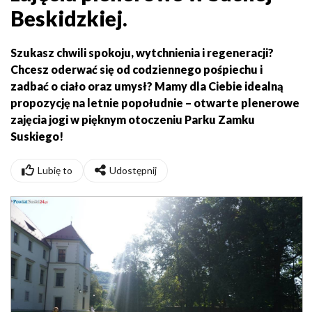
Beskidzkiej.
Szukasz chwili spokoju, wytchnienia i regeneracji?
Chcesz oderwać się od codziennego pośpiechu i
zadbać o ciało oraz umysł? Mamy dla Ciebie idealną
propozycję na letnie popołudnie – otwarte plenerowe
zajęcia jogi w pięknym otoczeniu Parku Zamku
Suskiego!
Lubię to
Udostępnij