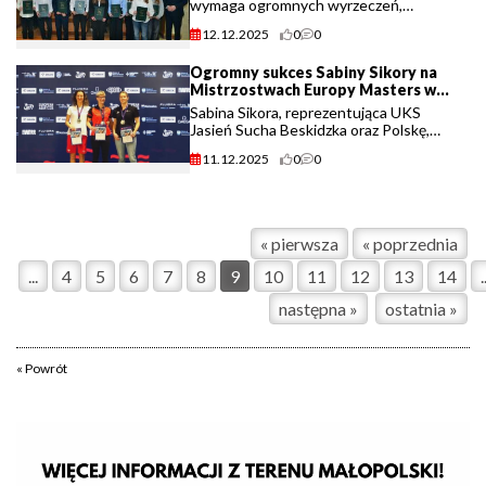
wymaga ogromnych wyrzeczeń,
dyscypliny i setek godzin treningów. W
12.12.2025
0
0
Suchej Beskidzkiej sukcesy zawodników
i trenerów nie pozostają niezauważone.
Ogromny sukces Sabiny Sikory na
(...)
Mistrzostwach Europy Masters w
Lublinie.
Sabina Sikora, reprezentująca UKS
Jasień Sucha Beskidzka oraz Polskę,
wywalczyła dwa medale podczas
11.12.2025
0
0
Mistrzostw Europy Masters w
pływaniu, które odbywają się w Lublinie.
Zawodniczka odniosła (...)
« pierwsza
« poprzednia
...
4
5
6
7
8
9
10
11
12
13
14
.
następna »
ostatnia »
« Powrót