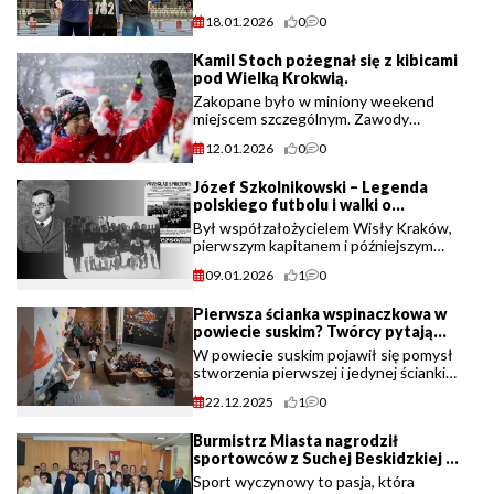
podczas Halowych Mistrzostw
18.01.2026
0
0
Województwa Małopolskiego U18,
które odbyły się 18 stycznia 2026 roku
Kamil Stoch pożegnał się z kibicami
w Rzeszowie. Młodzi (...)
pod Wielką Krokwią.
Zakopane było w miniony weekend
miejscem szczególnym. Zawody
Pucharu Świata w skokach narciarskich
12.01.2026
0
0
na Wielkiej Krokwi przeszły do historii
nie tylko ze względu na sportową
Józef Szkolnikowski – Legenda
rywalizację, ale (...)
polskiego futbolu i walki o
niepodległość.
Był współzałożycielem Wisły Kraków,
pierwszym kapitanem i późniejszym
prezesem klubu. Przeszedł do historii
09.01.2026
1
0
jako pierwszy selekcjoner reprezentacji
Polski, a jednocześnie (...)
Pierwsza ścianka wspinaczkowa w
powiecie suskim? Twórcy pytają
mieszkańców o zdanie.
W powiecie suskim pojawił się pomysł
stworzenia pierwszej i jedynej ścianki
wspinaczkowej typu
22.12.2025
1
0
boulder, przestrzeni łączącej sport i
przyjazną atmosferę. Zanim jednak ruszą
Burmistrz Miasta nagrodził
prace, inicjatorzy (...)
sportowców z Suchej Beskidzkiej za
wybitne osiągnięcia.
Sport wyczynowy to pasja, która