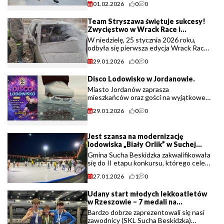
01.02.2026
0
0
Mistrzostwach Suchej Beskidzkiej w
Jeździe Szybkiej na Lodzie, które (...)
Team Stryszawa świętuje sukcesy!
Zwycięstwo w Wrack Race i
rekordowa zbiórka WOŚP!
W niedzielę, 25 stycznia 2026 roku,
odbyła się pierwsza edycja Wrack Race
Silesia. W wydarzeniu z powodzeniem
29.01.2026
0
0
wystartował Team Stryszawa, który nie
tylko odniósł sukces sportowy, ale (...)
Disco Lodowisko w Jordanowie.
Miasto Jordanów zaprasza
mieszkańców oraz gości na wyjątkowe
wydarzenie zimowe – Disco Lodowisko,
29.01.2026
0
0
które odbędzie się w sobotę, 31
stycznia, w godzinach 17:00–21:00 (...)
Jest szansa na modernizację
lodowiska „Biały Orlik” w Suchej
Beskidzkiej. Wszystko zależy od
Gmina Sucha Beskidzka zakwalifikowała
głosów internautów.
się do II etapu konkursu, którego celem
jest wsparcie modernizacji lokalnej
27.01.2026
1
0
infrastruktury sportowej. Wniosek
dotyczy unowocześnienia systemu
Udany start młodych lekkoatletów
mrożenia lodowiska (...)
w Rzeszowie – 7 medali na
Mistrzostwach Województwa U18.
Bardzo dobrze zaprezentowali się nasi
zawodnicy (SKL Sucha Beskidzka)