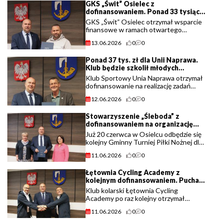
GKS „Świt” Osielec z
13:00 w (...)
dofinansowaniem. Ponad 33 tysiące
złotych na szkolenie młodych
GKS „Świt” Osielec otrzymał wsparcie
piłkarzy.
finansowe w ramach otwartego
konkursu ofert na realizację zadań
13.06.2026
0
0
publicznych z zakresu upowszechniania
kultury fizycznej. Klub pozyskał 33 050
Ponad 37 tys. zł dla Unii Naprawa.
złotych (...)
Klub będzie szkolił młodych
sportowców i rozwijał działalność.
Klub Sportowy Unia Naprawa otrzymał
dofinansowanie na realizację zadań
publicznych z zakresu upowszechniania
12.06.2026
0
0
kultury fizycznej. Dzięki wsparciu w
wysokości 37 950 złotych klub będzie
Stowarzyszenie „Śleboda” z
mógł (...)
dofinansowaniem na organizację
turnieju piłkarskiego.
Już 20 czerwca w Osielcu odbędzie się
kolejny Gminny Turniej Piłki Nożnej dla
dzieci i młodzieży o Puchar Wójta Gminy
11.06.2026
0
0
Jordanów. Organizacją wydarzenia
tradycyjnie zajmie się Stowarzyszenie
Łętownia Cycling Academy z
(...)
kolejnym dofinansowaniem. Puchar
Szlaku Solnego już w lipcu.
Klub kolarski Łętownia Cycling
Academy po raz kolejny otrzymał
wsparcie na organizację wydarzenia
11.06.2026
0
0
sportowego. W ramach konkursu na