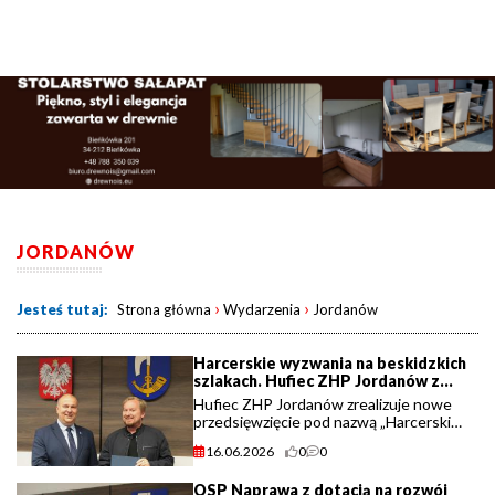
JORDANÓW
›
›
Jesteś tutaj:
Strona główna
Wydarzenia
Jordanów
Harcerskie wyzwania na beskidzkich
szlakach. Hufiec ZHP Jordanów z
dofinansowaniem gminy.
Hufiec ZHP Jordanów zrealizuje nowe
przedsięwzięcie pod nazwą „Harcerskie
zmagania sprawnościowe na szlaku
16.06.2026
0
0
turystycznym w Beskidach”. Projekt
otrzymał wsparcie finansowe w ramach
OSP Naprawa z dotacją na rozwój
(...)