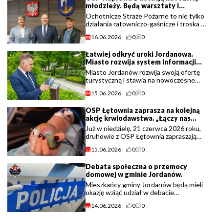
młodzieży. Będą warsztaty i
wyjazdy.
Ochotnicze Straże Pożarne to nie tylko
działania ratowniczo-gaśnicze i troska o
bezpieczeństwo mieszkańców.
16.06.2026
0
0
Jednostki coraz częściej angażują się
również w działalność społeczną, (...)
Łatwiej odkryć uroki Jordanowa.
Miasto rozwija system informacji
turystycznej.
Miasto Jordanów rozwija swoją ofertę
turystyczną i stawia na nowoczesne
rozwiązania dla mieszkańców oraz
15.06.2026
0
0
odwiedzających. W przestrzeni miejskiej
pojawiły się właśnie nowe tabliczki (...)
OSP Łętownia zaprasza na kolejną
akcję krwiodawstwa. „Łączy nas
krew, która ratuje życie!”
Już w niedzielę, 21 czerwca 2026 roku,
druhowie z OSP Łętownia zapraszają
mieszkańców do udziału w kolejnej akcji
15.06.2026
0
0
honorowego krwiodawstwa.
Wydarzenie odbędzie się w Sali OSP
Debata społeczna o przemocy
Łętownia (...)
domowej w gminie Jordanów.
Mieszkańcy gminy Jordanów będą mieli
okazję wziąć udział w debacie
społecznej poświęconej problemowi
14.06.2026
0
0
przemocy domowej. Spotkanie odbędzie
się 18 czerwca 2026 roku o godzinie