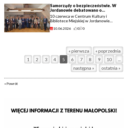
realizację zadań publicznych z zakresu
Samorządy o bezpieczeństwie. W
upowszechniania kultury fizycznej (...)
Jordanowie debatowano o
odporności na współczesne
10 czerwca w Centrum Kultury i
zagrożenia.
Bibliotece Miejskiej w Jordanowie
odbyła się konferencja „Bezpieczny
10.06.2026
0
0
samorząd. W kierunku budowania
sprawczości i odporności na zjawiska
kryzysowe”. Wydarzenie (...)
« pierwsza
« poprzednia
1
2
3
4
5
6
7
8
9
10
...
następna »
ostatnia »
« Powrót